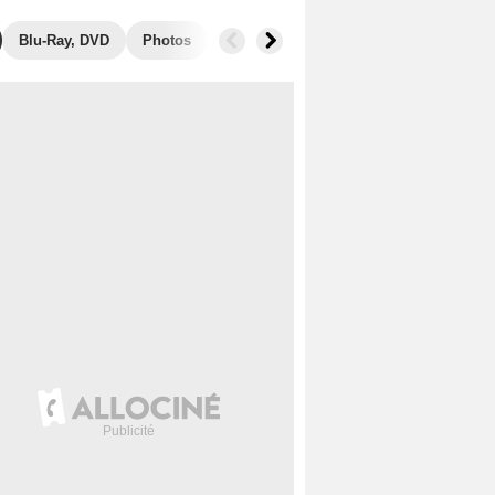
Blu-Ray, DVD
Photos
Secrets de tournage
Box Office