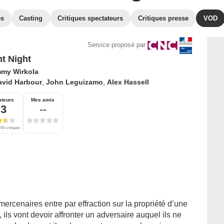
es
Casting
Critiques spectateurs
Critiques presse
VOD
Service proposé par
nt Night
my Wirkola
avid Harbour
,
John Leguizamo
,
Alex Hassell
ateurs
Mes amis
,3
--
45 critiques
ercenaires entre par effraction sur la propriété d’une
 ils vont devoir affronter un adversaire auquel ils ne