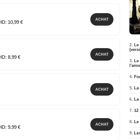
ACHAT
HD: 10,99 €
2.
Le 
(vers
ACHAT
HD: 8,99 €
3.
Le
l'ann
4.
Fo
5.
La 
ACHAT
6.
La 
7.
12
8.
Le
ACHAT
HD: 9,99 €
9.
Le