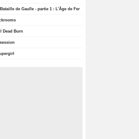
Bataille de Gaulle - partie 1 : L'Âge de Fer
ckrooms
il Dead Burn
session
upergirl