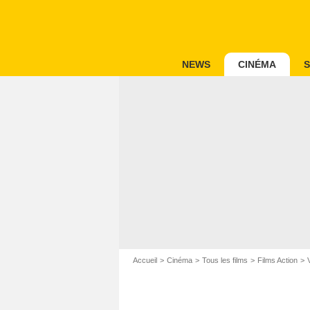
NEWS
CINÉMA
S
Accueil
Cinéma
Tous les films
Films Action