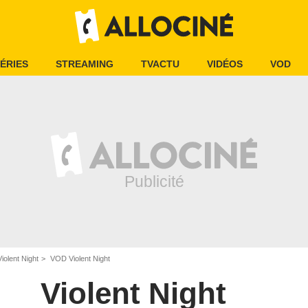
ÉRIES
STREAMING
TVACTU
VIDÉOS
VOD
Violent Night
VOD Violent Night
Violent Night