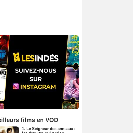
illeurs films en VOD
1.
Le Seigneur des anneaux :