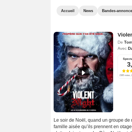
Accueil
News
Bandes-annonc
Viole
De
Tom
Avec
D
Spect
3
2385 notes, 2
Le soir de Noël, quand un groupe de m
famille aisée qu’ils prennent en otage,