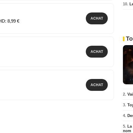
10.
L
ACHAT
HD: 8,99 €
To
ACHAT
ACHAT
2.
Va
3.
To
4.
De
5.
La 
nom