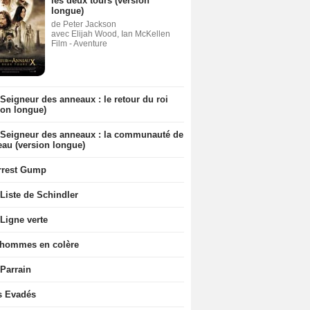
les deux tours (version
longue)
de Peter Jackson
avec Elijah Wood, Ian McKellen
Film - Aventure
Seigneur des anneaux : le retour du roi
ion longue)
 Seigneur des anneaux : la communauté de
eau (version longue)
rrest Gump
Liste de Schindler
Ligne verte
 hommes en colère
 Parrain
s Evadés