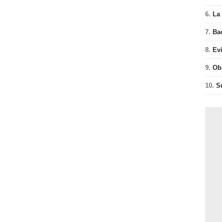
6.
La 
7.
Ba
8.
Ev
9.
Ob
10.
S