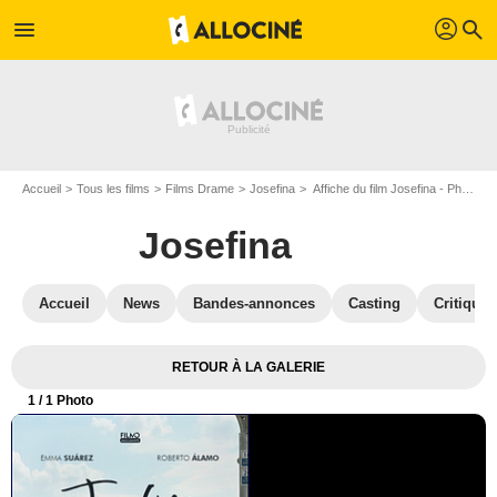
profil
menu
search
Accueil
Tous les films
Films Drame
Josefina
Affiche du film Josefina - Photo 1
Josefina
Accueil
News
Bandes-annonces
Casting
Critiques
RETOUR À LA GALERIE
1
/ 1 Photo