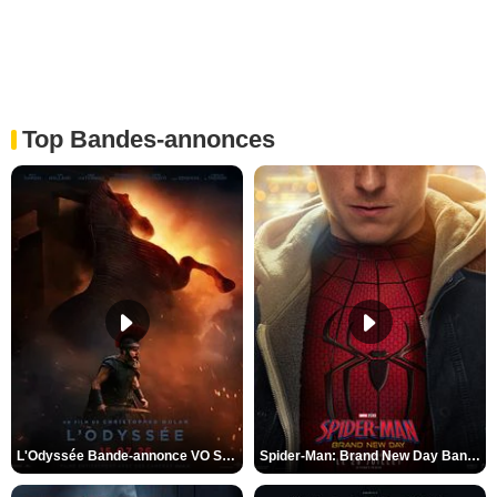
Top Bandes-annonces
L'Odyssée Bande-annonce VO STFR
Spider-Man: Brand New Day Bande-annonce VO STFR