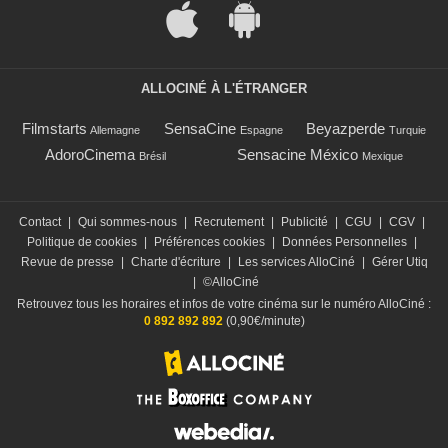
ALLOCINÉ À L'ÉTRANGER
Filmstarts
SensaCine
Beyazperde
Allemagne
Espagne
Turquie
AdoroCinema
Sensacine México
Brésil
Mexique
Contact
|
Qui sommes-nous
|
Recrutement
|
Publicité
|
CGU
|
CGV
|
Politique de cookies
|
Préférences cookies
|
Données Personnelles
|
Revue de presse
|
Charte d'écriture
|
Les services AlloCiné
|
Gérer Utiq
|
©AlloCiné
Retrouvez tous les horaires et infos de votre cinéma sur le numéro AlloCiné :
0 892 892 892
(0,90€/minute)