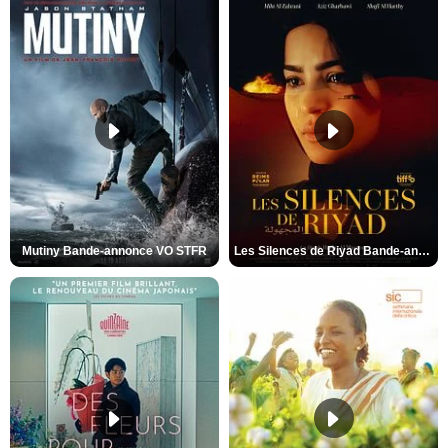
Mutiny Bande-annonce VO STFR
Les Silences de Riyad Bande-annonce VO STFR