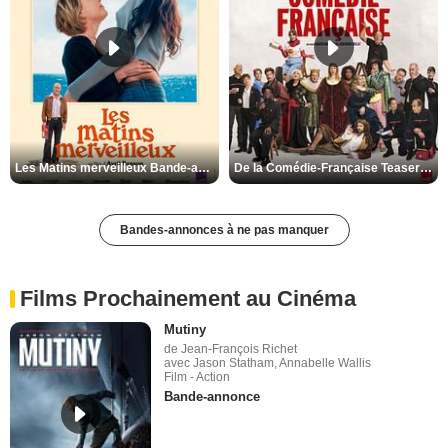
Les Matins merveilleux Bande-annonce VF
De la Comédie-Française Teaser VF
Bandes-annonces à ne pas manquer
Films Prochainement au Cinéma
Mutiny
de Jean-François Richet
avec Jason Statham, Annabelle Wallis
Film - Action
Bande-annonce