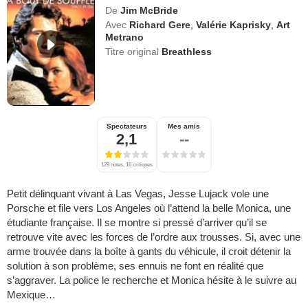
De
Jim McBride
Avec
Richard Gere
,
Valérie Kaprisky
,
Art
Metrano
Titre original
Breathless
Spectateurs
Mes amis
2,1
--
129 notes, 16 critiques
Petit délinquant vivant à Las Vegas, Jesse Lujack vole une
Porsche et file vers Los Angeles où l’attend la belle Monica, une
étudiante française. Il se montre si pressé d’arriver qu’il se
retrouve vite avec les forces de l’ordre aux trousses. Si, avec une
arme trouvée dans la boîte à gants du véhicule, il croit détenir la
solution à son problème, ses ennuis ne font en réalité que
s’aggraver. La police le recherche et Monica hésite à le suivre au
Mexique…