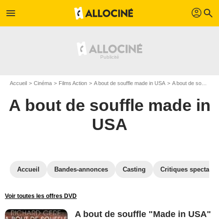
profil
menu
search
Accueil
Cinéma
Films Action
A bout de souffle made in USA
A bout de souffle made in USA en DVD
A bout de souffle made in
USA
Accueil
Bandes-annonces
Casting
Critiques spectateu
Voir toutes les offres DVD
A bout de souffle "Made in USA"