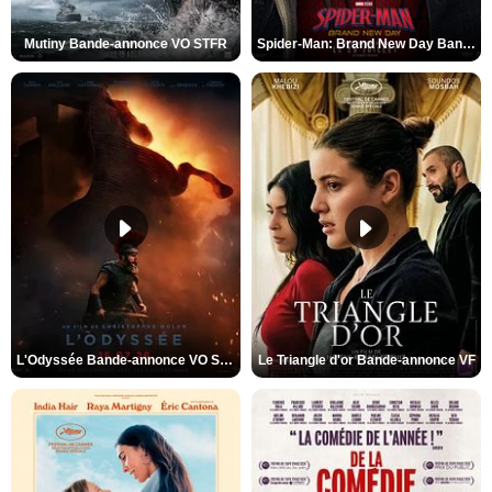
Mutiny Bande-annonce VO STFR
Spider-Man: Brand New Day Bande-annonce VO STFR
L'Odyssée Bande-annonce VO STFR
Le Triangle d'or Bande-annonce VF