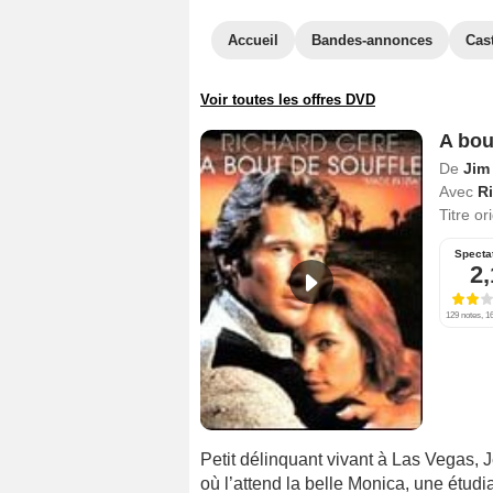
Accueil
Bandes-annonces
Cas
Voir toutes les offres DVD
A bou
De
Jim
Avec
R
Titre or
Specta
2,
129 notes, 16
Petit délinquant vivant à Las Vegas, 
où l’attend la belle Monica, une étudia