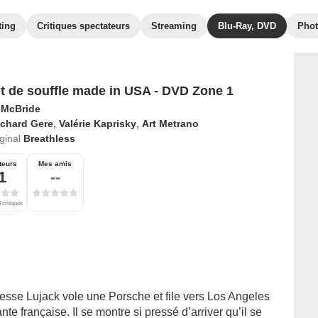
ting
Critiques spectateurs
Streaming
Blu-Ray, DVD
Pho
t de souffle made in USA - DVD Zone 1
 McBride
ichard Gere
,
Valérie Kaprisky
,
Art Metrano
iginal
Breathless
teurs
Mes amis
1
--
 critiques
Jesse Lujack vole une Porsche et file vers Los Angeles
nte française. Il se montre si pressé d’arriver qu’il se