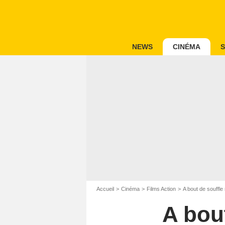
NEWS
CINÉMA
S
Accueil
Cinéma
Films Action
A bout de souffl
A bou