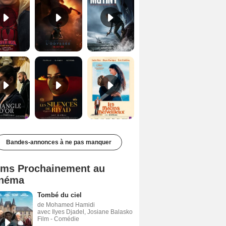
Le Triangle d'or Bande-annonce VF
Les Silences de Riyad Bande-annonce VO STFR
Les Matins merveilleux Bande-annonce VF
Bandes-annonces à ne pas manquer
lms Prochainement au
néma
Tombé du ciel
de Mohamed Hamidi
avec Ilyes Djadel, Josiane Balasko
Film - Comédie