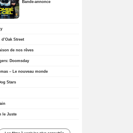
Bande-annonce
ny
n d’Oak Street
ison de nos rêves
gers: Doomsday
ômas – Le nouveau monde
og Stars
ain
n le Juste