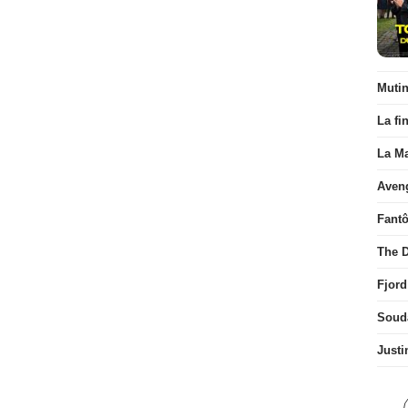
Muti
La fi
La Ma
Aven
Fant
The D
Fjord
Soud
Justi