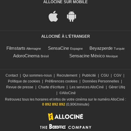
ALLOCINÉ SUR MOBILE
ALLOCINÉ À L'ÉTRANGER
Filmstarts
SensaCine
Beyazperde
Allemagne
Espagne
Turquie
AdoroCinema
Sensacine México
Brésil
Mexique
Contact
|
Qui sommes-nous
|
Recrutement
|
Publicité
|
CGU
|
CGV
|
Politique de cookies
|
Préférences cookies
|
Données Personnelles
|
Revue de presse
|
Charte d'écriture
|
Les services AlloCiné
|
Gérer Utiq
|
©AlloCiné
Retrouvez tous les horaires et infos de votre cinéma sur le numéro AlloCiné :
0 892 892 892
(0,90€/minute)