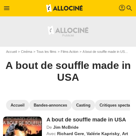
profil
menu
search
Accueil
Cinéma
Tous les films
Films Action
A bout de souffle made in USA
Reg
A bout de souffle made in
USA
Accueil
Bandes-annonces
Casting
Critiques spectateu
A bout de souffle made in USA
De
Jim McBride
Avec
Richard Gere
,
Valérie Kaprisky
,
Art