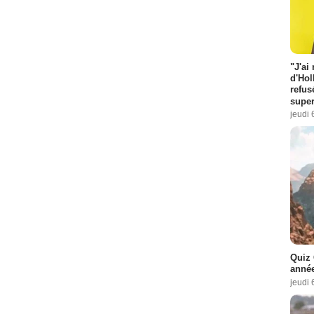
"J'ai
d'Hol
refus
super
jeudi 
Quiz 
année
jeudi 