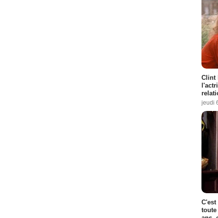
Clint
l'act
relat
jeudi 
C'est
toute
ans, 