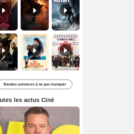
Le Triangle d'or Bande-annonce VF
Les Matins merveilleux Bande-annonce VF
De la Comédie-Française Teaser VF
Bandes-annonces à ne pas manquer
utes les actus Ciné