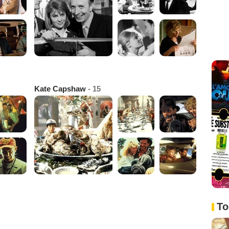
Kate Capshaw
- 15
To