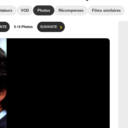
tateurs
VOD
Photos
Récompenses
Films similaires
NTE
5
/ 6 Photos
SUIVANTE