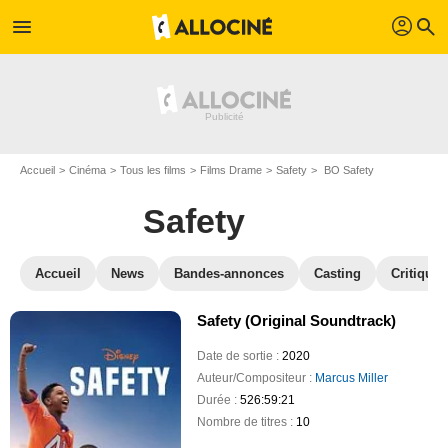
profil
menu
search
Accueil
Cinéma
Tous les films
Films Drame
Safety
BO Safety
Safety
Accueil
News
Bandes-annonces
Casting
Critiques
Safety (Original Soundtrack)
Date de sortie :
2020
Auteur/Compositeur :
Marcus Miller
Durée :
526:59:21
Nombre de titres :
10