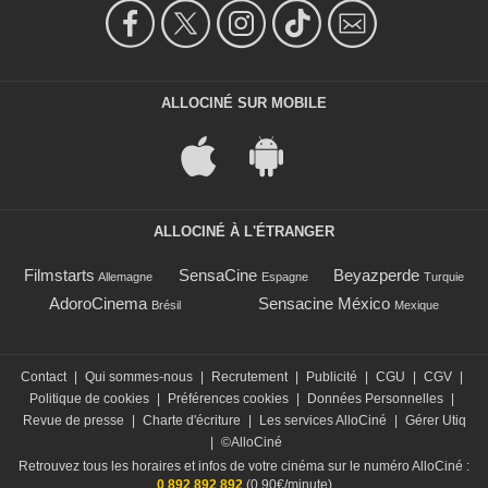
ALLOCINÉ SUR MOBILE
ALLOCINÉ À L'ÉTRANGER
Filmstarts
SensaCine
Beyazperde
Allemagne
Espagne
Turquie
AdoroCinema
Sensacine México
Brésil
Mexique
Contact
|
Qui sommes-nous
|
Recrutement
|
Publicité
|
CGU
|
CGV
|
Politique de cookies
|
Préférences cookies
|
Données Personnelles
|
Revue de presse
|
Charte d'écriture
|
Les services AlloCiné
|
Gérer Utiq
|
©AlloCiné
Retrouvez tous les horaires et infos de votre cinéma sur le numéro AlloCiné :
0 892 892 892
(0,90€/minute)