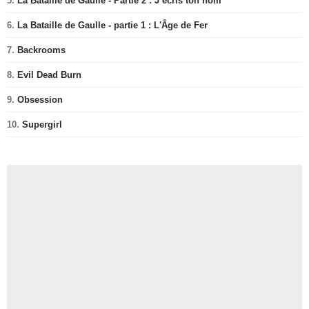
5.
La Bataille de Gaulle - Partie 2 : J’écris ton nom
6.
La Bataille de Gaulle - partie 1 : L'Âge de Fer
7.
Backrooms
8.
Evil Dead Burn
9.
Obsession
10.
Supergirl