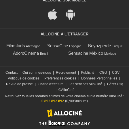
ALLOCINÉ SUR MOBILE
ALLOCINÉ À L'ÉTRANGER
Filmstarts
SensaCine
Beyazperde
Allemagne
Espagne
Turquie
AdoroCinema
Sensacine México
Brésil
Mexique
Contact
|
Qui sommes-nous
|
Recrutement
|
Publicité
|
CGU
|
CGV
|
Politique de cookies
|
Préférences cookies
|
Données Personnelles
|
Revue de presse
|
Charte d'écriture
|
Les services AlloCiné
|
Gérer Utiq
|
©AlloCiné
Retrouvez tous les horaires et infos de votre cinéma sur le numéro AlloCiné :
0 892 892 892
(0,90€/minute)