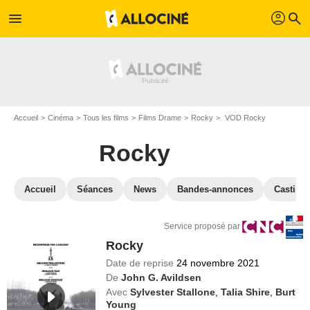
profil
menu
search
Accueil
Cinéma
Tous les films
Films Drame
Rocky
VOD Rocky
Rocky
Accueil
Séances
News
Bandes-annonces
Casting
Service proposé par
Rocky
Date de reprise
24 novembre 2021
De
John G. Avildsen
Avec
Sylvester Stallone
,
Talia Shire
,
Burt
Young