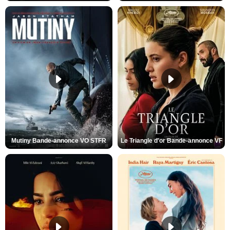
Mutiny Bande-annonce VO STFR
Le Triangle d'or Bande-annonce VF