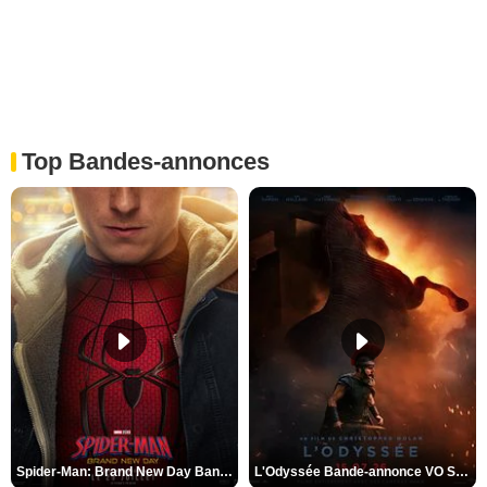
Top Bandes-annonces
Spider-Man: Brand New Day Bande-annonce VO STFR
L'Odyssée Bande-annonce VO STFR