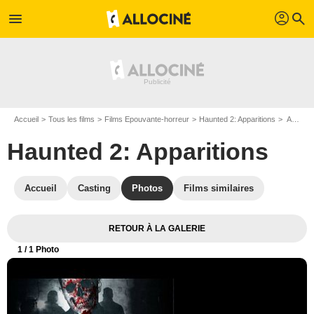
profil
menu
search
Accueil
Tous les films
Films Epouvante-horreur
Haunted 2: Apparitions
Affiche du film Haunted 2: Apparitions - Photo 1
Haunted 2: Apparitions
Accueil
Casting
Photos
Films similaires
RETOUR À LA GALERIE
1
/ 1 Photo