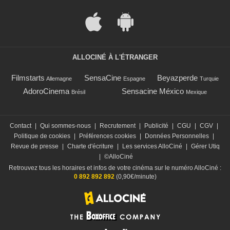
ALLOCINÉ À L'ÉTRANGER
Filmstarts
SensaCine
Beyazperde
Allemagne
Espagne
Turquie
AdoroCinema
Sensacine México
Brésil
Mexique
Contact
|
Qui sommes-nous
|
Recrutement
|
Publicité
|
CGU
|
CGV
|
Politique de cookies
|
Préférences cookies
|
Données Personnelles
|
Revue de presse
|
Charte d'écriture
|
Les services AlloCiné
|
Gérer Utiq
|
©AlloCiné
Retrouvez tous les horaires et infos de votre cinéma sur le numéro AlloCiné :
0 892 892 892
(0,90€/minute)