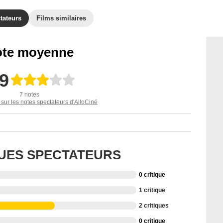
tateurs
Films similaires
te moyenne
,9
7 notes
 sur les notes spectateurs d'AlloCiné
QUES SPECTATEURS
0 critique
1 critique
2 critiques
0 critique