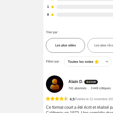
1
0
Trier par :
Les plus utiles
Les plus réc
Filtrer par :
Toutes les notes
Alain D.
741 abonnés
3 449 critiques
4,5
Publiée le 21 novembre 20
Ce format court a été écrit et réalisé
Californie en 1973. Une comédie dram