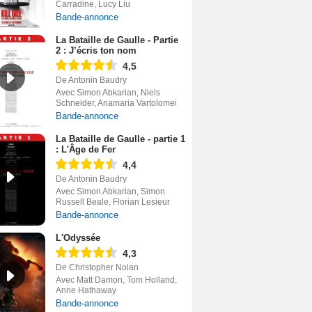
Carradine, Lucy Liu
Bande-annonce
La Bataille de Gaulle - Partie
2 : J’écris ton nom
4,5
De Antonin Baudry
Avec Simon Abkarian, Niels
Schneider, Anamaria Vartolomei
Bande-annonce
La Bataille de Gaulle - partie 1
: L'Âge de Fer
4,4
De Antonin Baudry
Avec Simon Abkarian, Simon
Russell Beale, Florian Lesieur
Bande-annonce
L'Odyssée
4,3
De Christopher Nolan
Avec Matt Damon, Tom Holland,
Anne Hathaway
Bande-annonce