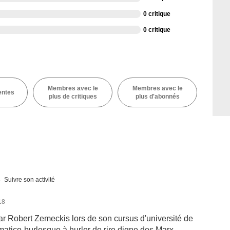
0 critique
0 critique
Membres avec le
Membres avec le
entes
plus de critiques
plus d'abonnés
Suivre son activité
18
 par Robert Zemeckis lors de son cursus d'université de
atico-burlesque à hurler de rire digne des Marx