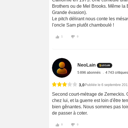
Brothers ou de Mel Brooks. Même la B
Grande évasion).
Le pitch délirant nous conte les mésa
l'oncle Sam plutôt chamboulé !
1
0
NeoLain
5 896 abonnés
4 743 critique
3,0
Publiée le 6 septembre 20
Second court-métrage de Zemeckis. Osc
chez lui, et la guerre est loin d'être te
bien gênantes. Nous sommes pas loin du
de passer à coter.
0
0