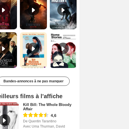
Le Triangle d'or Bande-annonce VF
Les Matins merveilleux Bande-annonce VF
Home stories Bande-annonce VO STFR
Bandes-annonces à ne pas manquer
illeurs films à l'affiche
Kill Bill: The Whole Bloody
Affair
4,6
De Quentin Tarantino
Avec Uma Thurman, David