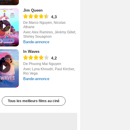
Jim Queen
4,3
De Marco Nguyen, Nicolas
Athane
Avec Alex Ramires, Jérémy Gillet,
Shirley Souagnon
Bande-annonce
In Waves
4,2
De Phuong Mai Nguyen
Avec Lyna Khoudri, Paul Kircher,
Rio Vega
Bande-annonce
Tous les meilleurs films au ciné