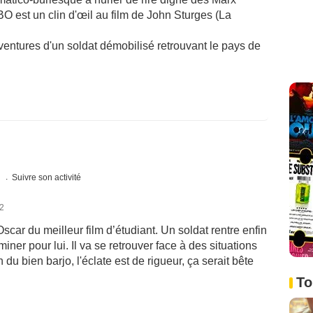
O est un clin d'œil au film de John Sturges (La
ventures d'un soldat démobilisé retrouvant le pays de
s
Suivre son activité
12
ar du meilleur film d’étudiant. Un soldat rentre enfin
rminer pour lui. Il va se retrouver face à des situations
 bien barjo, l'éclate est de rigueur, ça serait bête
To