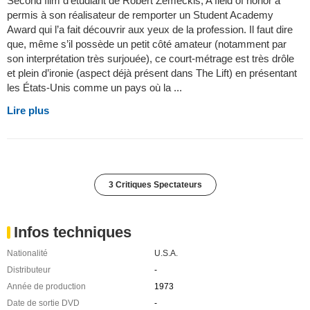
Second film d’étudiant de Robert Zemeckis, A field of honor a
permis à son réalisateur de remporter un Student Academy
Award qui l’a fait découvrir aux yeux de la profession. Il faut dire
que, même s’il possède un petit côté amateur (notamment par
son interprétation très surjouée), ce court-métrage est très drôle
et plein d’ironie (aspect déjà présent dans The Lift) en présentant
les États-Unis comme un pays où la ...
Lire plus
3 Critiques Spectateurs
Infos techniques
Nationalité
U.S.A.
Distributeur
-
Année de production
1973
Date de sortie DVD
-