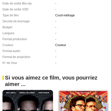
Date de sortie Blu-ray
-
Date de sortie VOD
-
Type de film
Court-métrage
Secrets de tournage
-
Budget
-
Langues
-
Format production
-
Couleur
Couleur
Format audio
-
Format de projection
-
N° de Visa
-
Si vous aimez ce film, vous pourriez
aimer ...