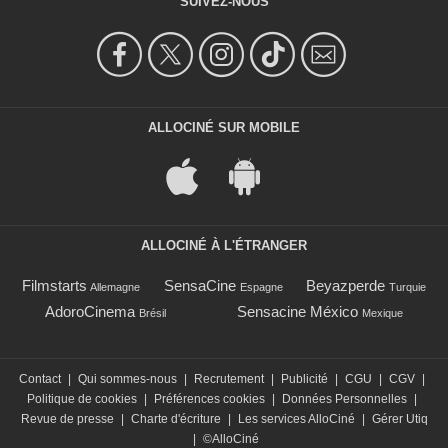
SUIVEZ-NOUS
ALLOCINÉ SUR MOBILE
ALLOCINÉ À L'ÉTRANGER
Filmstarts
SensaCine
Beyazperde
Allemagne
Espagne
Turquie
AdoroCinema
Sensacine México
Brésil
Mexique
Contact
|
Qui sommes-nous
|
Recrutement
|
Publicité
|
CGU
|
CGV
|
Politique de cookies
|
Préférences cookies
|
Données Personnelles
|
Revue de presse
|
Charte d'écriture
|
Les services AlloCiné
|
Gérer Utiq
|
©AlloCiné