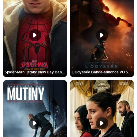
Spider-Man: Brand New Day Bande-annonce VO STFR
L'Odyssée Bande-annonce VO STFR