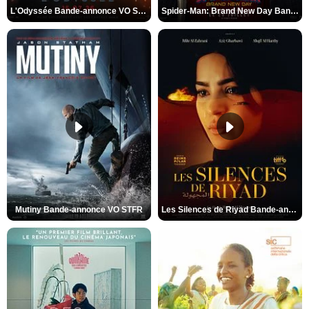
L'Odyssée Bande-annonce VO STFR
Spider-Man: Brand New Day Bande-annonce VO STFR
Mutiny Bande-annonce VO STFR
Les Silences de Riyad Bande-annonce VO STFR