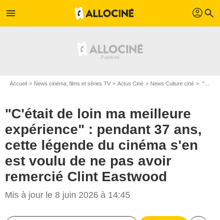
profil
menu
search
Accueil
News cinéma, films et séries TV
Actus Ciné
News Culture ciné
"C'était de loin ma meilleure expérience" : pendant 37 ans, cette légende du cinéma s'en est voulu de ne pas avoir remercié Clint Eastwood
"C'était de loin ma meilleure
expérience" : pendant 37 ans,
cette légende du cinéma s'en
est voulu de ne pas avoir
remercié Clint Eastwood
Mis à jour le 8 juin 2026 à 14:45