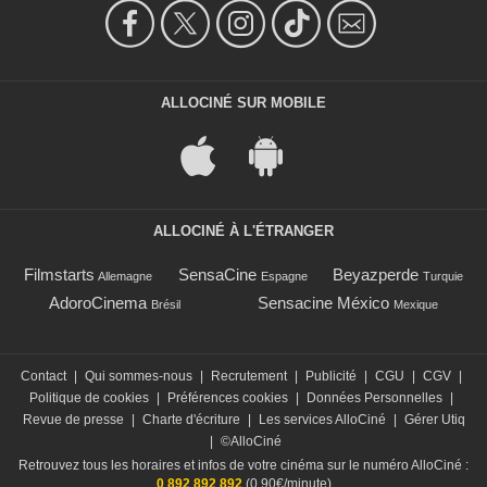
ALLOCINÉ SUR MOBILE
ALLOCINÉ À L'ÉTRANGER
Filmstarts
SensaCine
Beyazperde
Allemagne
Espagne
Turquie
AdoroCinema
Sensacine México
Brésil
Mexique
Contact
|
Qui sommes-nous
|
Recrutement
|
Publicité
|
CGU
|
CGV
|
Politique de cookies
|
Préférences cookies
|
Données Personnelles
|
Revue de presse
|
Charte d'écriture
|
Les services AlloCiné
|
Gérer Utiq
|
©AlloCiné
Retrouvez tous les horaires et infos de votre cinéma sur le numéro AlloCiné :
0 892 892 892
(0,90€/minute)