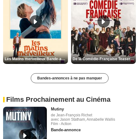
Les Matins merveilleux Bande-annonce VF
De la Comédie-Française Teaser VF
Bandes-annonces à ne pas manquer
Films Prochainement au Cinéma
Mutiny
de Jean-François Richet
avec Jason Statham, Annabelle Wallis
Film - Action
Bande-annonce