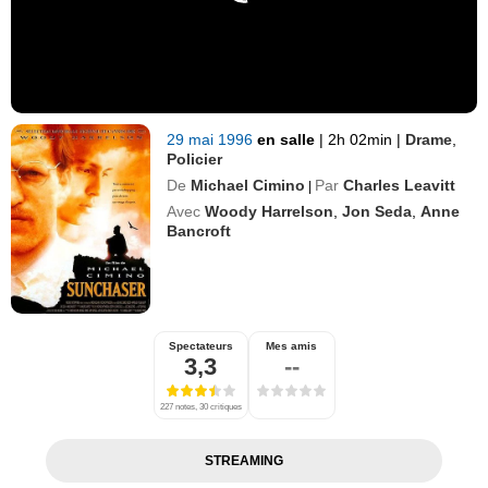
29 mai 1996
en salle
|
2h 02min
|
Drame
,
Policier
De
Michael Cimino
Par
Charles Leavitt
|
Avec
Woody Harrelson
,
Jon Seda
,
Anne
Bancroft
Spectateurs
Mes amis
3,3
--
227 notes, 30 critiques
STREAMING