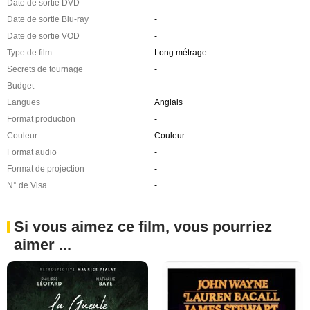
Date de sortie DVD
-
Date de sortie Blu-ray
-
Date de sortie VOD
-
Type de film
Long métrage
Secrets de tournage
-
Budget
-
Langues
Anglais
Format production
-
Couleur
Couleur
Format audio
-
Format de projection
-
N° de Visa
-
Si vous aimez ce film, vous pourriez
aimer ...