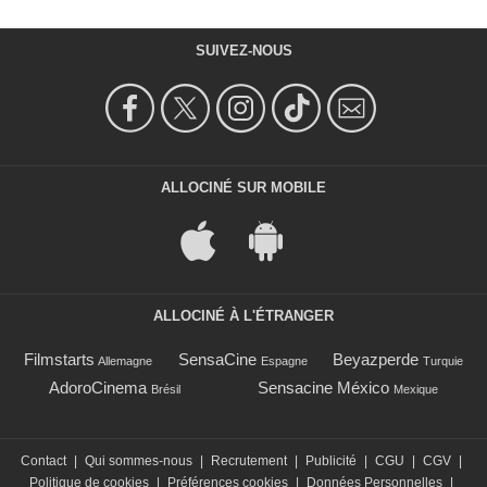
SUIVEZ-NOUS
ALLOCINÉ SUR MOBILE
ALLOCINÉ À L'ÉTRANGER
Filmstarts
SensaCine
Beyazperde
Allemagne
Espagne
Turquie
AdoroCinema
Sensacine México
Brésil
Mexique
Contact
|
Qui sommes-nous
|
Recrutement
|
Publicité
|
CGU
|
CGV
|
Politique de cookies
|
Préférences cookies
|
Données Personnelles
|