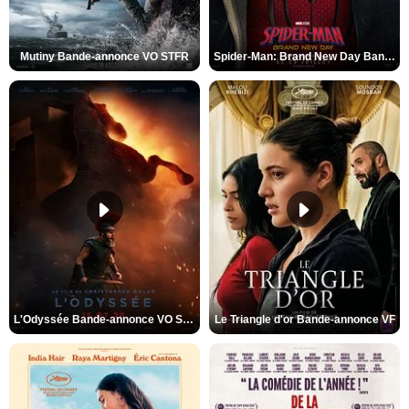
Mutiny Bande-annonce VO STFR
Spider-Man: Brand New Day Bande-annonce VO STFR
L'Odyssée Bande-annonce VO STFR
Le Triangle d'or Bande-annonce VF