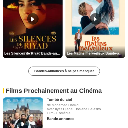
Les Silences de Riyad Bande-annonce VO STFR
Les Matins merveilleux Bande-annonce VF
Bandes-annonces à ne pas manquer
Films Prochainement au Cinéma
Tombé du ciel
de Mohamed Hamidi
avec Ilyes Djadel, Josiane Balasko
Film - Comédie
Bande-annonce