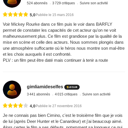
524 abonnés
3 729 critiques
Suivre son activité
5,0
Publiée le 15 mars 2016
Voir Mickey Rourke dans ce film puis le voir dans BARFLY
permet de constater les capacités de cet acteur qu'on ne voit
malheureusement plus. Ce film est grandiose par la qualité de la
mise en scène et celle des acteurs. Nous sommes plongés dans
une atmosphère suffocante où le héros nous montre son mal-être
et les choix auxquels il est confronté.
PLV : un film peut être daté mais continuer à tenir a route
gimliamideselfes
3 441 abonnés
4 015 critiques
Suivre son activité
4,0
Publiée le 27 novembre 2016
Je ne connais pas bien Cimino, c'est le troisième film que je vois
de lui (après Deer Hunter et le Canardeur) et j'ai beaucoup aimé.
Alors certes le film a ses défauts, notamment sa longueur ce qui