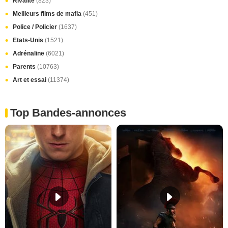
Rivalité
(823)
Meilleurs films de mafia
(451)
Police / Policier
(1637)
Etats-Unis
(1521)
Adrénaline
(6021)
Parents
(10763)
Art et essai
(11374)
Top Bandes-annonces