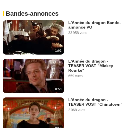
Bandes-annonces
L'Année du dragon Bande-
annonce VO
33 958 vues
1:02
L'Année du dragon -
TEASER VOST "Mickey
Rourke"
659 vues
0:53
L'Année du dragon -
TEASER VOST "Chinatown"
2 068 vues
0:58