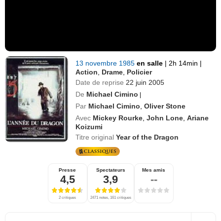
13 novembre 1985
en salle
|
2h 14min
|
Action
,
Drame
,
Policier
Date de reprise
22 juin 2005
De
Michael Cimino
|
Par
Michael Cimino
,
Oliver Stone
Avec
Mickey Rourke
,
John Lone
,
Ariane
Koizumi
Titre original
Year of the Dragon
Presse
Spectateurs
Mes amis
4,5
3,9
--
2 critiques
2471 notes, 161 critiques