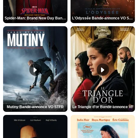
Spider-Man: Brand New Day Bande-annonce VO STFR
L'Odyssée Bande-annonce VO STFR
Mutiny Bande-annonce VO STFR
Le Triangle d'or Bande-annonce VF