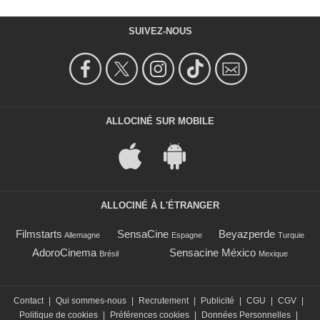
SUIVEZ-NOUS
ALLOCINÉ SUR MOBILE
ALLOCINÉ À L'ÉTRANGER
Filmstarts
SensaCine
Beyazperde
Allemagne
Espagne
Turquie
AdoroCinema
Sensacine México
Brésil
Mexique
Contact
|
Qui sommes-nous
|
Recrutement
|
Publicité
|
CGU
|
CGV
|
Politique de cookies
|
Préférences cookies
|
Données Personnelles
|