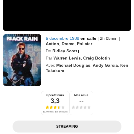
6 décembre 1989
en salle
|
2h 05min
|
Action
,
Drame
,
Policier
De
Ridley Scott
|
Par
Warren Lewis
,
Craig Bolotin
Avec
Michael Douglas
,
Andy Garcia
,
Ken
Takakura
Spectateurs
Mes amis
3,3
--
1919 notes, 176 critiques
STREAMING