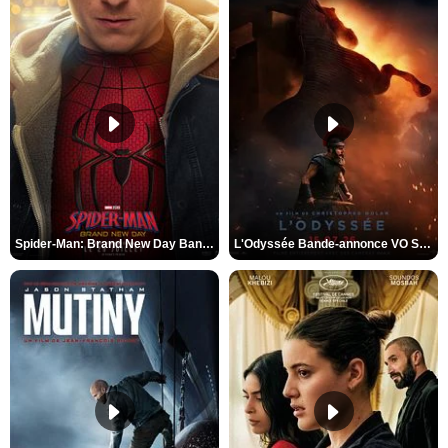
Spider-Man: Brand New Day Bande-annonce VO STFR
L'Odyssée Bande-annonce VO STFR