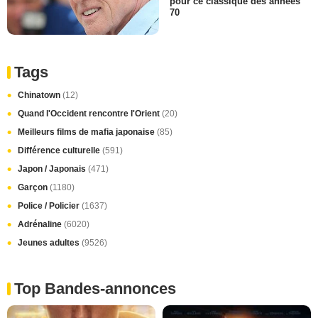
pour ce classique des années
70
Tags
Chinatown
(12)
Quand l'Occident rencontre l'Orient
(20)
Meilleurs films de mafia japonaise
(85)
Différence culturelle
(591)
Japon / Japonais
(471)
Garçon
(1180)
Police / Policier
(1637)
Adrénaline
(6020)
Jeunes adultes
(9526)
Top Bandes-annonces