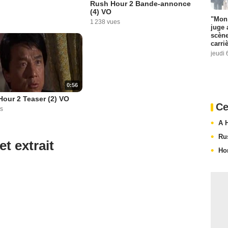
Rush Hour 2 Bande-annonce
(4) VO
"Mon 
1 238 vues
juge 
scène
carri
jeudi 
0:56
our 2 Teaser (2) VO
Ce
s
A 
Ru
et extrait
Ho