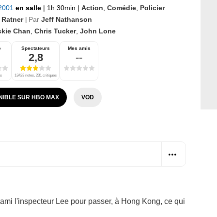
 2001
en salle
|
1h 30min
|
Action
,
Comédie
,
Policier
t Ratner
Par
Jeff Nathanson
|
ckie Chan
,
Chris Tucker
,
John Lone
e
Spectateurs
Mes amis
2,8
--
es
13423 notes, 231 critiques
NIBLE SUR HBO MAX
VOD
l ami l'inspecteur Lee pour passer, à Hong Kong, ce qui