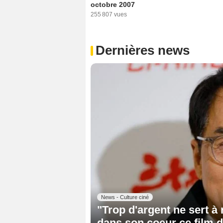
octobre 2007
255 807 vues
Dernières news
News - Culture ciné
"Trop d'argent ne sert à
dans son coeur ce film d'