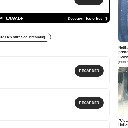
es
Découvrir les offres
outes les offres de streaming
Netfl
prend
nouve
jeudi 
REGARDER
REGARDER
"C'éta
Holla