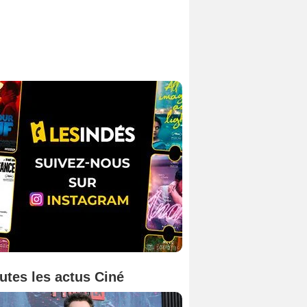
utes les actus Ciné