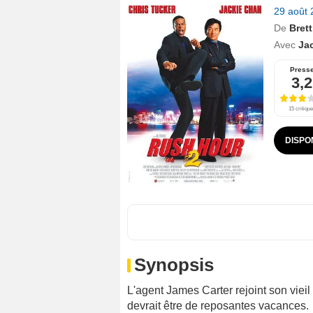
29 août
De
Bret
Avec
Ja
Press
3,2
15 critiqu
DISPO
Synopsis
L'agent James Carter rejoint son viei
devrait être de reposantes vacances.