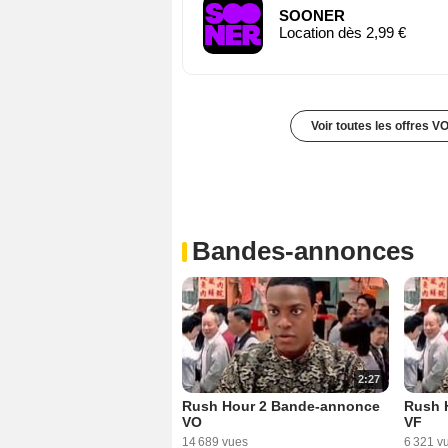
SOONER
Location dès 2,99 €
Voir toutes les offres V
Bandes-annonces
2:27
Rush Hour 2 Bande-annonce
Rush 
VO
VF
14 689 vues
6 321 v