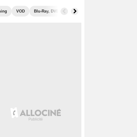
ming
VOD
Blu-Ray, DVD
Photos
Musique
Box Office