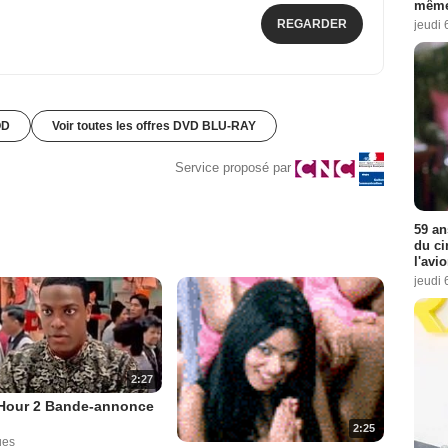
même
REGARDER
jeudi 
OD
Voir toutes les offres DVD BLU-RAY
Service proposé par
59 an
du ci
l'avi
jeudi 
2:27
Hour 2 Bande-annonce
2:25
ues