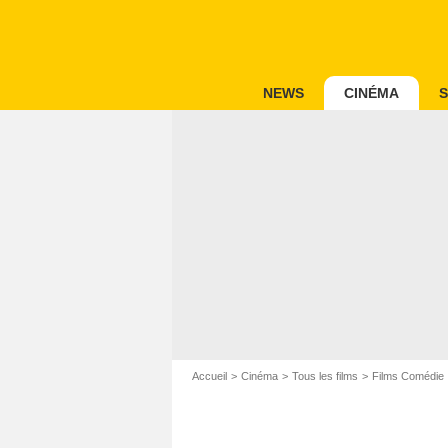
NEWS
CINÉMA
S
Accueil
Cinéma
Tous les films
Films Comédie