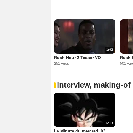
1:02
Rush Hour 2 Teaser VO
Rush H
251 vues
501 vue
Interview, making-of 
6:13
La Minute du mercredi 03