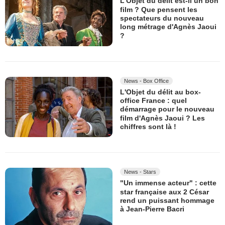
L'Objet du délit est-il un bon
film ? Que pensent les
spectateurs du nouveau
long métrage d'Agnès Jaoui
?
News - Box Office
L'Objet du délit au box-
office France : quel
démarrage pour le nouveau
film d'Agnès Jaoui ? Les
chiffres sont là !
News - Stars
"Un immense acteur" : cette
star française aux 2 César
rend un puissant hommage
à Jean-Pierre Bacri