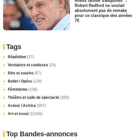
mieux laisser tranquilles" :
Robert Redford ne voulait
absolument pas de remake
pour ce classique des années
70
Tags
Répétition
(27)
Vestiaires et coulisses
(24)
Rire et sourire
(67)
Ballet / Opéra
(128)
Féminisme
(136)
Théâtre et salle de spectacle
(309)
Acteur / Actrice
(597)
Art et essai
(11368)
Top Bandes-annonces