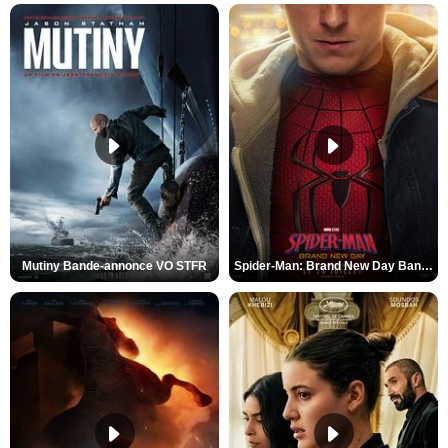
Mutiny Bande-annonce VO STFR
Spider-Man: Brand New Day Bande-annonce VO STFR