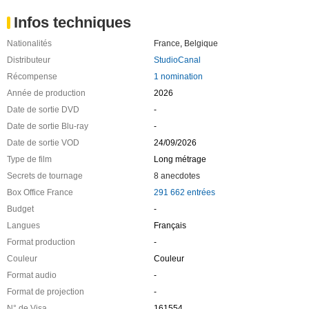
Infos techniques
Nationalités
France
,
Belgique
Distributeur
StudioCanal
Récompense
1 nomination
Année de production
2026
Date de sortie DVD
-
Date de sortie Blu-ray
-
Date de sortie VOD
24/09/2026
Type de film
Long métrage
Secrets de tournage
8 anecdotes
Box Office France
291 662 entrées
Budget
-
Langues
Français
Format production
-
Couleur
Couleur
Format audio
-
Format de projection
-
N° de Visa
161554