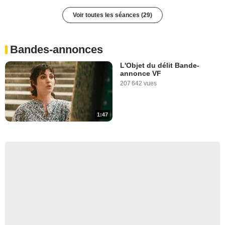
La Bernerie-en-Retz
Voir toutes les séances (29)
Le Croisic
La Turballe
Gourdon
Bandes-annonces
Clermont-Ferrand
L'Objet du délit Bande-
Thorens-Glières
annonce VF
207 642 vues
Paris 10e arrondissement
Paris 14e arrondissement
Chaville
1:47
Saint-Bonnet-en-Champsaur
Marseille
Marseille 8e arrondissement
Saint-Pol-de-Léon