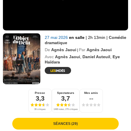
27 mai 2026
en salle
|
2h 13min
|
Comédie
dramatique
De
Agnès Jaoui
Par
Agnès Jaoui
|
Avec
Agnès Jaoui
,
Daniel Auteuil
,
Eye
Haïdara
Presse
Spectateurs
Mes amis
3,3
3,7
--
36 critiques
1486 notes, 276 critiques
SÉANCES (29)