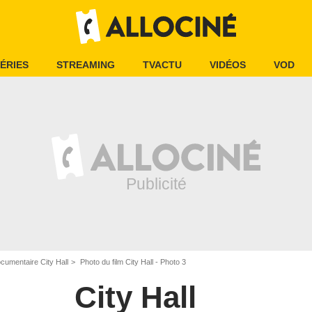
ÉRIES
STREAMING
TVACTU
VIDÉOS
VOD
cumentaire City Hall
Photo du film City Hall - Photo 3
City Hall