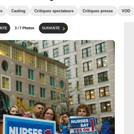
es
Casting
Critiques spectateurs
Critiques presse
VOD
NTE
3
/ 7 Photos
SUIVANTE