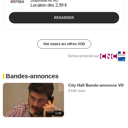
Disponible en HD
Location dès 2,99 €
REGARDER
Voir toutes les offres VOD
Service proposé par
Bandes-annonces
City Hall Bande-annonce VO
8 646 vues
1:42