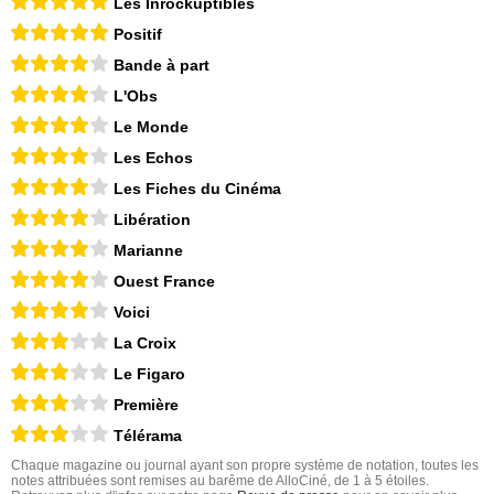
Les Inrockuptibles
Positif
Bande à part
L'Obs
Le Monde
Les Echos
Les Fiches du Cinéma
Libération
Marianne
Ouest France
Voici
La Croix
Le Figaro
Première
Télérama
Chaque magazine ou journal ayant son propre système de notation, toutes les
notes attribuées sont remises au barême de AlloCiné, de 1 à 5 étoiles.