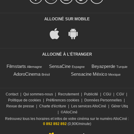
ALLOCINÉ SUR MOBILE
ALLOCINÉ À L'ÉTRANGER
Filmstarts
SensaCine
Beyazperde
Allemagne
Espagne
Turquie
AdoroCinema
Sensacine México
Brésil
Mexique
Contact
|
Qui sommes-nous
|
Recrutement
|
Publicité
|
CGU
|
CGV
|
Politique de cookies
|
Préférences cookies
|
Données Personnelles
|
Revue de presse
|
Charte d'écriture
|
Les services AlloCiné
|
Gérer Utiq
|
©AlloCiné
Retrouvez tous les horaires et infos de votre cinéma sur le numéro AlloCiné :
0 892 892 892
(0,90€/minute)