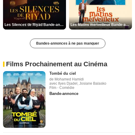
Les Silences de Riyad Bande-annonce VO STFR
Les Matins merveilleux Bande-annonce VF
Bandes-annonces à ne pas manquer
Films Prochainement au Cinéma
Tombé du ciel
de Mohamed Hamidi
avec Ilyes Djadel, Josiane Balasko
Film - Comédie
Bande-annonce