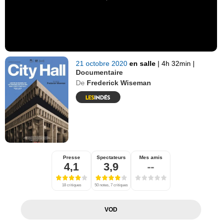
21 octobre 2020
en salle
|
4h 32min
|
Documentaire
De
Frederick Wiseman
Presse
Spectateurs
Mes amis
4,1
3,9
--
18 critiques
50 notes, 7 critiques
VOD