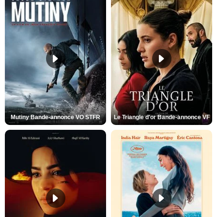
Mutiny Bande-annonce VO STFR
Le Triangle d'or Bande-annonce VF