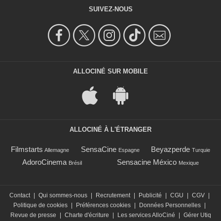
SUIVEZ-NOUS
ALLOCINÉ SUR MOBILE
ALLOCINÉ À L'ÉTRANGER
Filmstarts
SensaCine
Beyazperde
Allemagne
Espagne
Turquie
AdoroCinema
Sensacine México
Brésil
Mexique
Contact
|
Qui sommes-nous
|
Recrutement
|
Publicité
|
CGU
|
CGV
|
Politique de cookies
|
Préférences cookies
|
Données Personnelles
|
Revue de presse
|
Charte d'écriture
|
Les services AlloCiné
|
Gérer Utiq