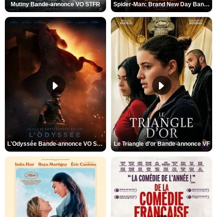
Mutiny Bande-annonce VO STFR
Spider-Man: Brand New Day Bande-annonce VO STFR
L'Odyssée Bande-annonce VO STFR
Le Triangle d'or Bande-annonce VF