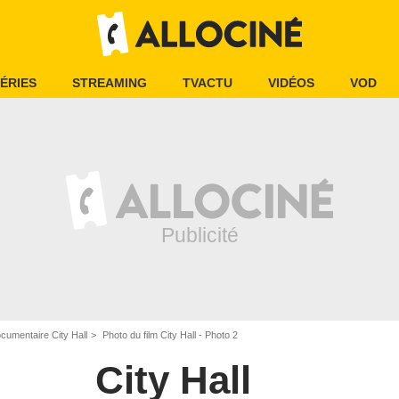
ÉRIES
STREAMING
TVACTU
VIDÉOS
VOD
cumentaire City Hall
Photo du film City Hall - Photo 2
City Hall