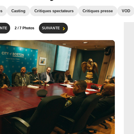
es
Casting
Critiques spectateurs
Critiques presse
VOD
NTE
2
/ 7 Photos
SUIVANTE