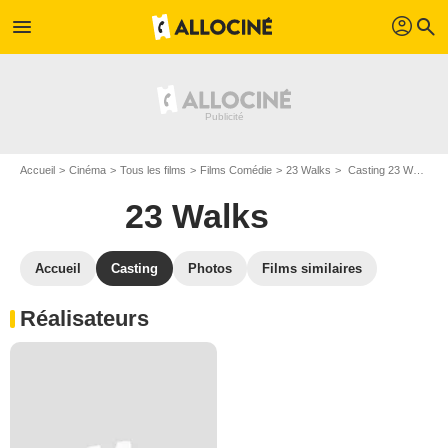
profil
menu
search
Accueil
Cinéma
Tous les films
Films Comédie
23 Walks
Casting 23 Walks
23 Walks
Accueil
Casting
Photos
Films similaires
Réalisateurs