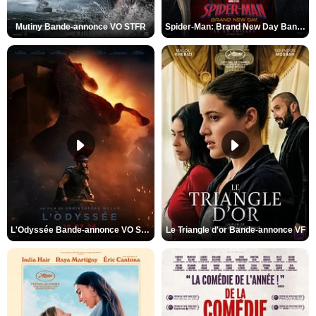
Mutiny Bande-annonce VO STFR
Spider-Man: Brand New Day Bande-annonce VO STFR
L'Odyssée Bande-annonce VO STFR
Le Triangle d'or Bande-annonce VF