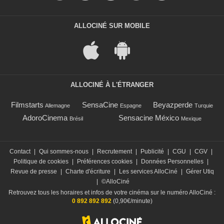
ALLOCINÉ SUR MOBILE
ALLOCINÉ À L'ÉTRANGER
Filmstarts
SensaCine
Beyazperde
Allemagne
Espagne
Turquie
AdoroCinema
Sensacine México
Brésil
Mexique
Contact
|
Qui sommes-nous
|
Recrutement
|
Publicité
|
CGU
|
CGV
|
Politique de cookies
|
Préférences cookies
|
Données Personnelles
|
Revue de presse
|
Charte d'écriture
|
Les services AlloCiné
|
Gérer Utiq
|
©AlloCiné
Retrouvez tous les horaires et infos de votre cinéma sur le numéro AlloCiné :
0 892 892 892
(0,90€/minute)