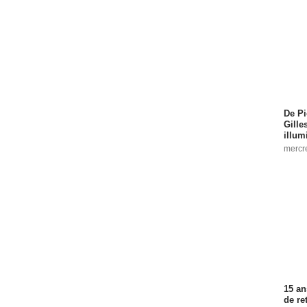
De Pi
Gille
illum
mercr
15 an
de re