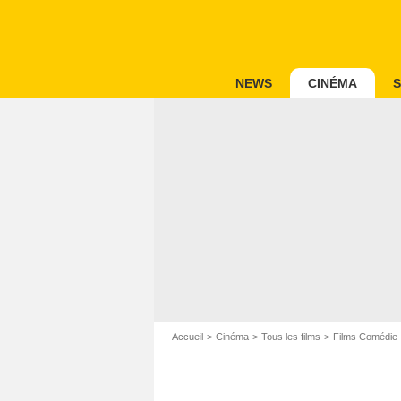
NEWS
CINÉMA
S
Accueil
Cinéma
Tous les films
Films Comédie