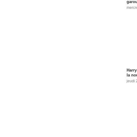
garo
mercre
Harry
la no
jeudi