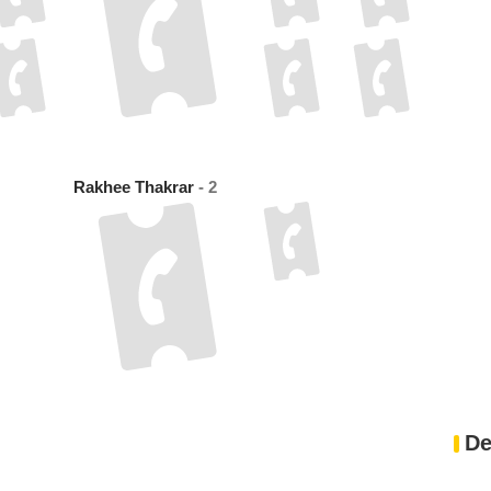
Rakhee Thakrar
- 2
De