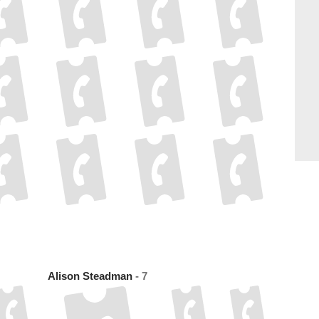
Alison Steadman
- 7