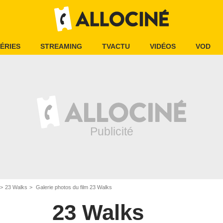
ÉRIES
STREAMING
TVACTU
VIDÉOS
VOD
23 Walks
Galerie photos du film 23 Walks
23 Walks