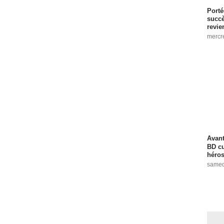
Porté
succè
revie
mercre
Avant
BD cu
héros
samed