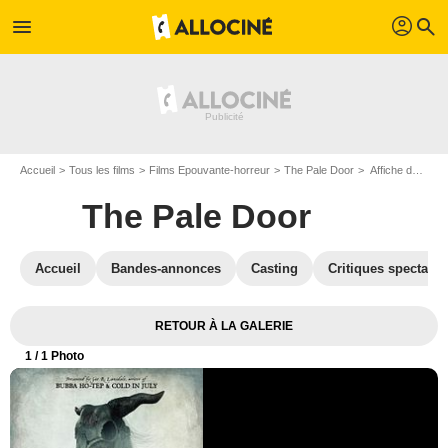
profil
menu
search
Accueil
Tous les films
Films Epouvante-horreur
The Pale Door
Affiche du film The Pale Door - Photo 1
The Pale Door
Accueil
Bandes-annonces
Casting
Critiques spectateu
RETOUR À LA GALERIE
1
/ 1 Photo