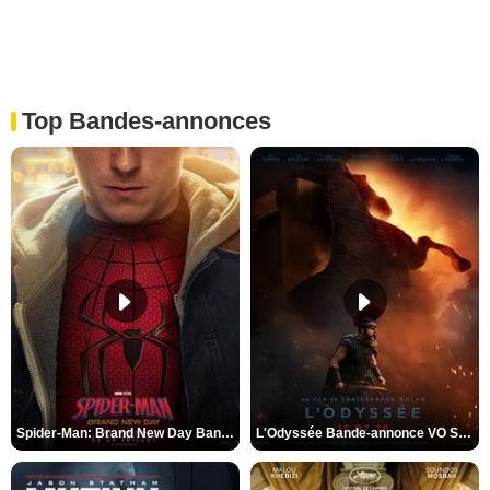
Top Bandes-annonces
Spider-Man: Brand New Day Bande-annonce VO STFR
L'Odyssée Bande-annonce VO STFR