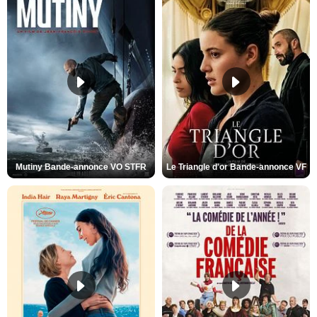
Mutiny Bande-annonce VO STFR
Le Triangle d'or Bande-annonce VF