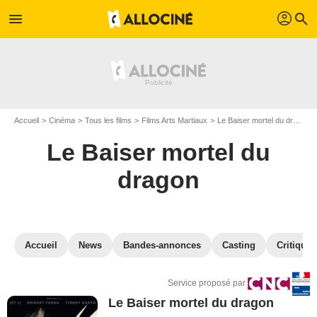
profil
menu
search
Accueil
Cinéma
Tous les films
Films Arts Martiaux
Le Baiser mortel du dragon
Le Baiser mortel du
dragon
Accueil
News
Bandes-annonces
Casting
Critiques
Service proposé par
Le Baiser mortel du dragon