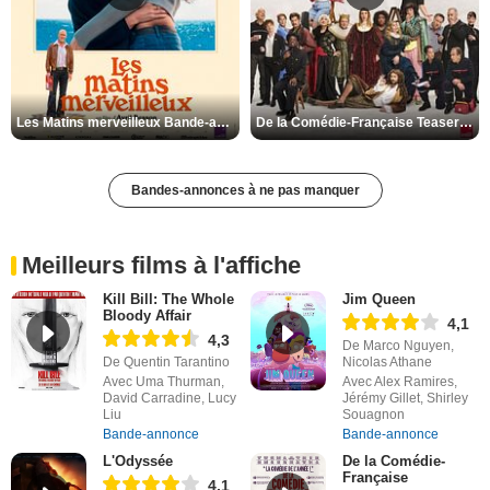
Les Matins merveilleux Bande-annonce VF
De la Comédie-Française Teaser VF
Bandes-annonces à ne pas manquer
Meilleurs films à l'affiche
Kill Bill: The Whole
Jim Queen
Bloody Affair
4,1
4,3
De Marco Nguyen,
De Quentin Tarantino
Nicolas Athane
Avec Uma Thurman,
Avec Alex Ramires,
David Carradine, Lucy
Jérémy Gillet, Shirley
Liu
Souagnon
Bande-annonce
Bande-annonce
L'Odyssée
De la Comédie-
Française
4,1