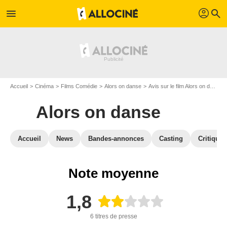
profil
menu
search
Accueil
Cinéma
Films Comédie
Alors on danse
Avis sur le film Alors on danse
Alors on danse
Accueil
News
Bandes-annonces
Casting
Critiques
Note moyenne
1,8
6 titres de presse