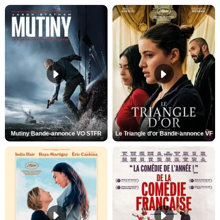
Mutiny Bande-annonce VO STFR
Le Triangle d'or Bande-annonce VF