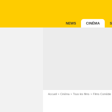
NEWS
CINÉMA
S
Accueil
Cinéma
Tous les films
Films Comédie