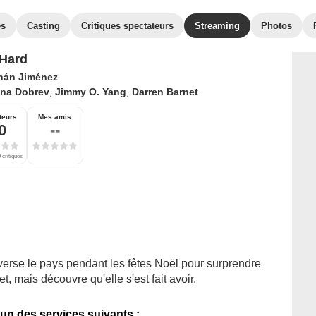
es
Casting
Critiques spectateurs
Streaming
Photos
Hard
nán Jiménez
ina Dobrev
,
Jimmy O. Yang
,
Darren Barnet
teurs
Mes amis
0
--
 critiques
erse le pays pendant les fêtes Noël pour surprendre
t, mais découvre qu'elle s'est fait avoir.
'un des services suivants :