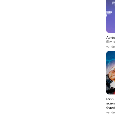
Après
film 
vendr
Retou
scien
depui
vendr