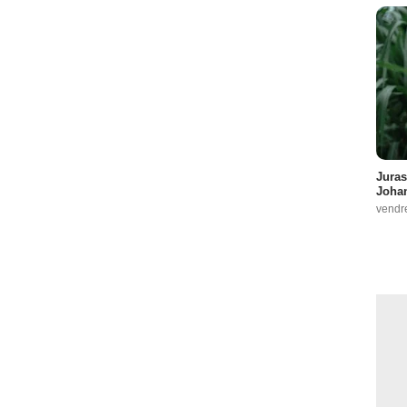
Juras
Johan
vendr