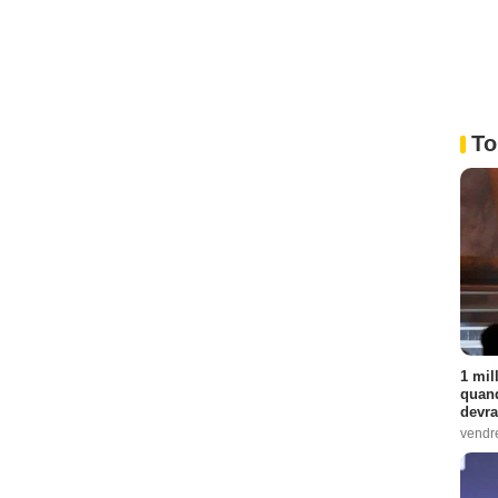
To
1 mil
quand
devra
vendr