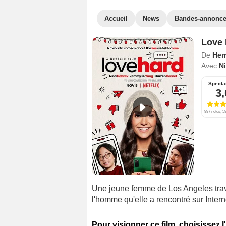
Accueil
News
Bandes-annonc
Love 
De
Her
Avec
N
Specta
3,
997 notes, 59
Une jeune femme de Los Angeles trav
l'homme qu'elle a rencontré sur Interne
Pour visionner ce film, choisissez l