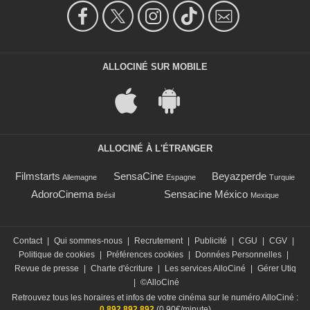
ALLOCINÉ SUR MOBILE
ALLOCINÉ À L'ÉTRANGER
Filmstarts
SensaCine
Beyazperde
Allemagne
Espagne
Turquie
AdoroCinema
Sensacine México
Brésil
Mexique
Contact
|
Qui sommes-nous
|
Recrutement
|
Publicité
|
CGU
|
CGV
|
Politique de cookies
|
Préférences cookies
|
Données Personnelles
|
Revue de presse
|
Charte d'écriture
|
Les services AlloCiné
|
Gérer Utiq
|
©AlloCiné
Retrouvez tous les horaires et infos de votre cinéma sur le numéro AlloCiné :
0 892 892 892
(0,90€/minute)