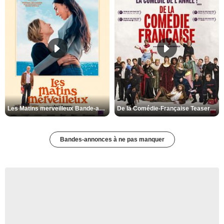
Les Matins merveilleux Bande-annonce VF
De la Comédie-Française Teaser VF
Bandes-annonces à ne pas manquer