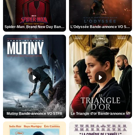
Spider-Man: Brand New Day Bande-annonce VO STFR
L'Odyssée Bande-annonce VO STFR
Mutiny Bande-annonce VO STFR
Le Triangle d'or Bande-annonce VF