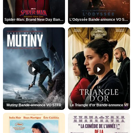
Spider-Man: Brand New Day Bande-annonce VO STFR
L'Odyssée Bande-annonce VO STFR
Mutiny Bande-annonce VO STFR
Le Triangle d'or Bande-annonce VF