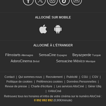
ALLOCINÉ SUR MOBILE
ALLOCINÉ À L'ÉTRANGER
Filmstarts
SensaCine
Beyazperde
Allemagne
Espagne
Turquie
AdoroCinema
Sensacine México
Brésil
Mexique
Contact
|
Qui sommes-nous
|
Recrutement
|
Publicité
|
CGU
|
CGV
|
Politique de cookies
|
Préférences cookies
|
Données Personnelles
|
Revue de presse
|
Charte d'écriture
|
Les services AlloCiné
|
Gérer Utiq
|
©AlloCiné
Retrouvez tous les horaires et infos de votre cinéma sur le numéro AlloCiné :
0 892 892 892
(0,90€/minute)