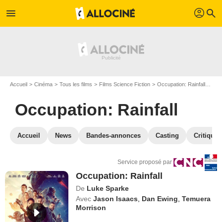
profil
menu
search
Accueil
Cinéma
Tous les films
Films Science Fiction
Occupation: Rainfall
VOD
Occupation: Rainfall
Accueil
News
Bandes-annonces
Casting
Critiques
Service proposé par
Occupation: Rainfall
De
Luke Sparke
Avec
Jason Isaacs
,
Dan Ewing
,
Temuera
Morrison