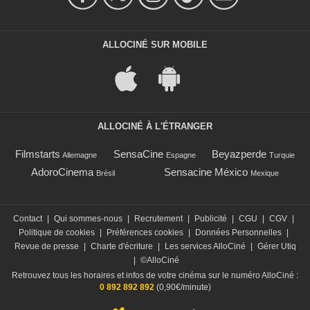
ALLOCINÉ SUR MOBILE
ALLOCINÉ À L'ÉTRANGER
Filmstarts
SensaCine
Beyazperde
Allemagne
Espagne
Turquie
AdoroCinema
Sensacine México
Brésil
Mexique
Contact
|
Qui sommes-nous
|
Recrutement
|
Publicité
|
CGU
|
CGV
|
Politique de cookies
|
Préférences cookies
|
Données Personnelles
|
Revue de presse
|
Charte d'écriture
|
Les services AlloCiné
|
Gérer Utiq
|
©AlloCiné
Retrouvez tous les horaires et infos de votre cinéma sur le numéro AlloCiné :
0 892 892 892
(0,90€/minute)