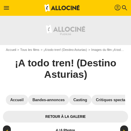
profil
menu
search
Accueil
Tous les films
¡A todo tren! (Destino Asturias)
Images du film ¡A todo tren! (Destino Asturias)
¡A todo tren! (Destino
Asturias)
Accueil
Bandes-annonces
Casting
Critiques spectateu
RETOUR À LA GALERIE
4
/ 6 Photos