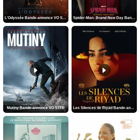
L'Odyssée Bande-annonce VO STFR
Spider-Man: Brand New Day Bande-annonce VO STFR
Mutiny Bande-annonce VO STFR
Les Silences de Riyad Bande-annonce VO STFR