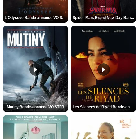
L'Odyssée Bande-annonce VO STFR
Spider-Man: Brand New Day Bande-annonce VO STFR
Mutiny Bande-annonce VO STFR
Les Silences de Riyad Bande-annonce VO STFR