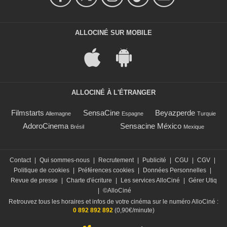
ALLOCINÉ SUR MOBILE
ALLOCINÉ À L'ÉTRANGER
Filmstarts
SensaCine
Beyazperde
Allemagne
Espagne
Turquie
AdoroCinema
Sensacine México
Brésil
Mexique
Contact
|
Qui sommes-nous
|
Recrutement
|
Publicité
|
CGU
|
CGV
|
Politique de cookies
|
Préférences cookies
|
Données Personnelles
|
Revue de presse
|
Charte d'écriture
|
Les services AlloCiné
|
Gérer Utiq
|
©AlloCiné
Retrouvez tous les horaires et infos de votre cinéma sur le numéro AlloCiné :
0 892 892 892
(0,90€/minute)