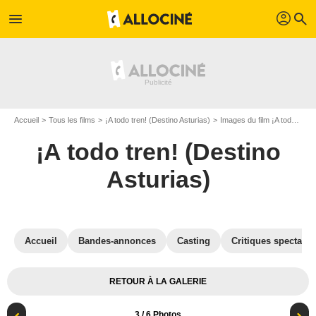
profil
menu
search
Accueil
Tous les films
¡A todo tren! (Destino Asturias)
Images du film ¡A todo tren! (Destino Asturias)
¡A todo tren! (Destino
Asturias)
Accueil
Bandes-annonces
Casting
Critiques spectateu
RETOUR À LA GALERIE
3
/ 6 Photos