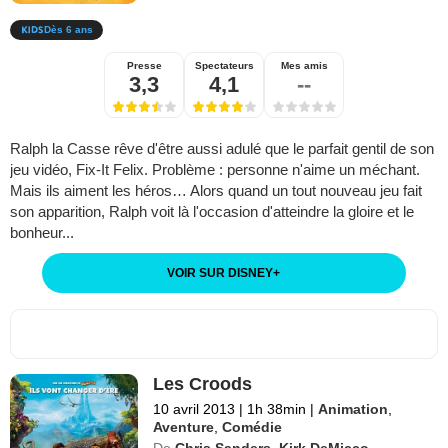
Dès 6 ans
Presse
Spectateurs
Mes amis
3,3
4,1
--
Ralph la Casse rêve d'être aussi adulé que le parfait gentil de son
jeu vidéo, Fix-It Felix. Problème : personne n'aime un méchant.
Mais ils aiment les héros… Alors quand un tout nouveau jeu fait
son apparition, Ralph voit là l'occasion d'atteindre la gloire et le
bonheur...
VOIR SUR DISNEY
+
Les Croods
10 avril 2013
|
1h 38min
|
Animation
,
Aventure
,
Comédie
De
Chris Sanders
,
Kirk DeMicco