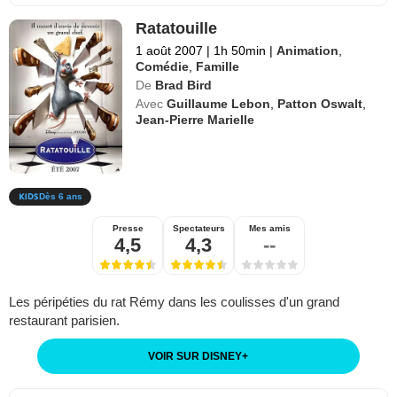
Ratatouille
1 août 2007
|
1h 50min
|
Animation
,
Comédie
,
Famille
De
Brad Bird
Avec
Guillaume Lebon
,
Patton Oswalt
,
Jean-Pierre Marielle
Dès 6 ans
Presse
Spectateurs
Mes amis
4,5
4,3
--
Les péripéties du rat Rémy dans les coulisses d'un grand
restaurant parisien.
VOIR SUR DISNEY
+