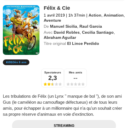
Félix & Cie
1 avril 2019
|
1h 37min
|
Action
,
Animation
,
Aventure
De
Manuel Sicilia
,
Raul Garcia
Avec
David Robles
,
Cecilia Santiago
,
Abraham Aguilar
Titre original
El Lince Perdido
Dès 6 ans
Spectateurs
Mes amis
2,3
--
Les tribulations de Félix (un Lynx " manque de bol "), de son ami
Gus (le caméléon au camouflage défectueux) et de tous leurs
amis, pour échapper à un millionnaire qui n'a qu'un souhait créer
sa propre réserve d'animaux en voie d'extinction.
STREAMING