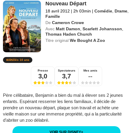
Nouveau Départ
18 avril 2012
|
2h 03min
|
Comédie
,
Drame
,
Famille
De
Cameron Crowe
Avec
Matt Damon
,
Scarlett Johansson
,
Thomas Haden Church
Titre original
We Bought A Zoo
Dès 10 ans
Presse
Spectateurs
Mes amis
3,0
3,7
--
Père célibataire, Benjamin a bien du mal à élever ses 2 jeunes
enfants. Espérant resserrer les liens familiaux, il décide de
prendre un nouveau départ, plaque son travail et achète une
vieille maison sur une immense propriété, qui a la particularité
d’abriter un zoo délabré.
VOIR SUR DISNEY
+