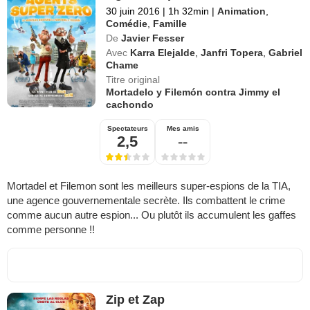
30 juin 2016
|
1h 32min
|
Animation
,
Comédie
,
Famille
De
Javier Fesser
Avec
Karra Elejalde
,
Janfri Topera
,
Gabriel
Chame
Titre original
Mortadelo y Filemón contra Jimmy el
cachondo
Spectateurs
Mes amis
2,5
--
Mortadel et Filemon sont les meilleurs super-espions de la TIA,
une agence gouvernementale secrète. Ils combattent le crime
comme aucun autre espion... Ou plutôt ils accumulent les gaffes
comme personne !!
Zip et Zap