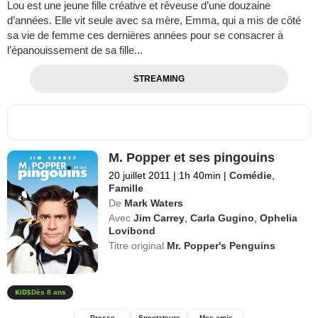
Lou est une jeune fille créative et rêveuse d’une douzaine
d’années. Elle vit seule avec sa mère, Emma, qui a mis de côté
sa vie de femme ces dernières années pour se consacrer à
l’épanouissement de sa fille...
STREAMING
M. Popper et ses pingouins
20 juillet 2011
|
1h 40min
|
Comédie
,
Famille
De
Mark Waters
Avec
Jim Carrey
,
Carla Gugino
,
Ophelia
Lovibond
Titre original
Mr. Popper's Penguins
Dès 8 ans
Presse
Spectateurs
Mes amis