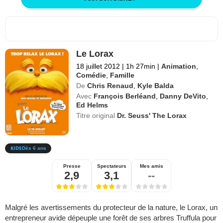
Le Lorax
18 juillet 2012
|
1h 27min
|
Animation
,
Comédie
,
Famille
De
Chris Renaud
,
Kyle Balda
Avec
François Berléand
,
Danny DeVito
,
Ed Helms
Titre original
Dr. Seuss' The Lorax
Dès 6 ans
Presse
Spectateurs
Mes amis
2,9
3,1
--
Malgré les avertissements du protecteur de la nature, le Lorax, un
entrepreneur avide dépeuple une forêt de ses arbres Truffula pour