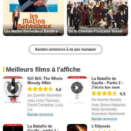
Les Matins merveilleux Bande-annonce VF
De la Comédie-Française Teaser VF
Bandes-annonces à ne pas manquer
Meilleurs films à l'affiche
Kill Bill: The Whole
La Bataille de
Bloody Affair
Gaulle - Partie 2 :
J’écris ton nom
4,6
4,5
De Quentin Tarantino
De Antonin Baudry
Avec Uma Thurman,
David Carradine, Lucy
Avec Simon Abkarian,
Liu
Niels Schneider,
Anamaria Vartolomei
Bande-annonce
Bande-annonce
La Bataille de
L'Odyssée
Gaulle - partie 1 :