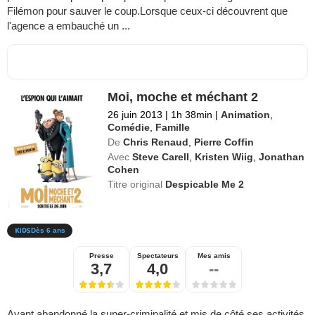
Filémon pour sauver le coup.Lorsque ceux-ci découvrent que
l'agence a embauché un ...
Moi, moche et méchant 2
26 juin 2013
|
1h 38min
|
Animation
,
Comédie
,
Famille
De
Chris Renaud
,
Pierre Coffin
Avec
Steve Carell
,
Kristen Wiig
,
Jonathan
Cohen
Titre original
Despicable Me 2
Dès 6 ans
Presse
Spectateurs
Mes amis
3,7
4,0
--
Ayant abandonné la super-criminalité et mis de côté ses activités