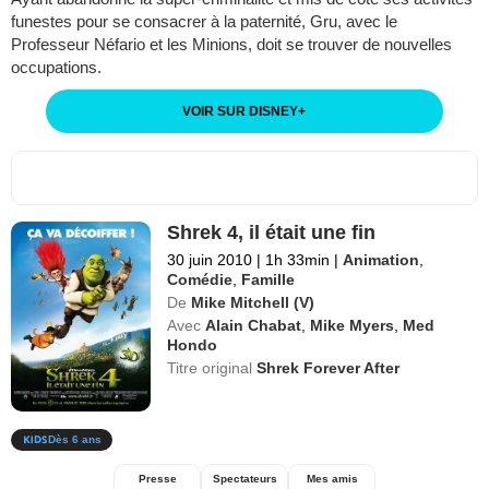
funestes pour se consacrer à la paternité, Gru, avec le
Professeur Néfario et les Minions, doit se trouver de nouvelles
occupations.
VOIR SUR DISNEY
+
Shrek 4, il était une fin
30 juin 2010
|
1h 33min
|
Animation
,
Comédie
,
Famille
De
Mike Mitchell (V)
Avec
Alain Chabat
,
Mike Myers
,
Med
Hondo
Titre original
Shrek Forever After
Dès 6 ans
Presse
Spectateurs
Mes amis