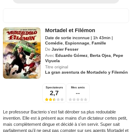
Mortadel et Filémon
Date de sortie inconnue
|
1h 43min
|
Comédie
,
Espionnage
,
Famille
De
Javier Fesser
Avec
Eduardo Gómez
,
Berta Ojea
,
Pepe
Viyuela
Titre original
La gran aventura de Mortadelo y Filemón
Spectateurs
Mes amis
2,7
--
Le professeur Bacterio s'est fait dérober sa plus redoutable
invention. Elle est à présent aux mains d'un dictateur certes petit,
mais complètement dingue et décidé à s'en servir. Super sait
parfaitement qu'il ne peut pas compter sur ses agents Mortadel et