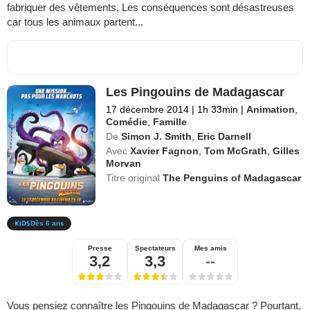
fabriquer des vêtements. Les conséquences sont désastreuses
car tous les animaux partent...
Les Pingouins de Madagascar
17 décembre 2014
|
1h 33min
|
Animation
,
Comédie
,
Famille
De
Simon J. Smith
,
Eric Darnell
Avec
Xavier Fagnon
,
Tom McGrath
,
Gilles
Morvan
Titre original
The Penguins of Madagascar
Dès 6 ans
Presse
Spectateurs
Mes amis
3,2
3,3
--
Vous pensiez connaître les Pingouins de Madagascar ? Pourtant,