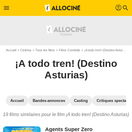
profil
menu
search
Accueil
Cinéma
Tous les films
Films Comédie
¡A todo tren! (Destino Asturias)
¡A todo tren! (Destino
Asturias)
Accueil
Bandes-annonces
Casting
Critiques spectateu
19 films similaires pour le film ¡A todo tren! (Destino Asturias)
Agents Super Zero