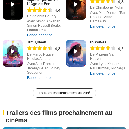
4,3
L'Âge de Fer
De Christopher Nolan
4,4
Avec Matt Damon, Tom
De Antonin Baudry
Holland, Anne
Avec Simon Abkarian,
Hathaway
Simon Russell Beale,
Bande-annonce
Florian Lesieur
Bande-annonce
Jim Queen
In Waves
4,3
4,2
De Marco Nguyen,
De Phuong Mai
Nicolas Athane
Nguyen
Avec Alex Ramires,
Avec Lyna Khoudri,
Jérémy Gillet, Shirley
Paul Kircher, Rio Vega
Souagnon
Bande-annonce
Bande-annonce
Tous les meilleurs films au ciné
Trailers des films prochainement au
cinéma