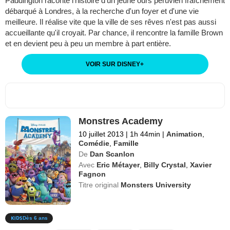
Paddington raconte l'histoire d'un jeune ours péruvien fraîchement
débarqué à Londres, à la recherche d'un foyer et d'une vie
meilleure. Il réalise vite que la ville de ses rêves n'est pas aussi
accueillante qu'il croyait. Par chance, il rencontre la famille Brown
et en devient peu à peu un membre à part entière.
VOIR SUR DISNEY
+
Monstres Academy
10 juillet 2013
|
1h 44min
|
Animation
,
Comédie
,
Famille
De
Dan Scanlon
Avec
Eric Métayer
,
Billy Crystal
,
Xavier
Fagnon
Titre original
Monsters University
Dès 6 ans