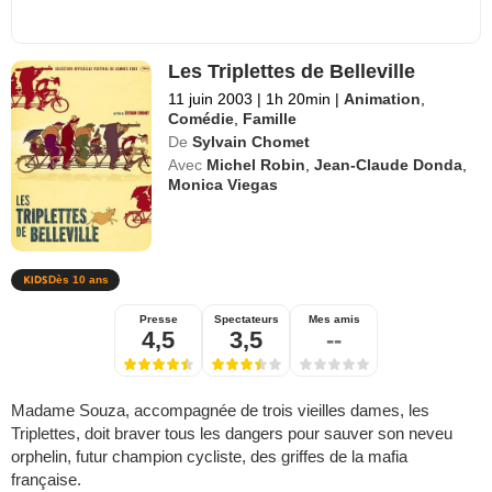
Les Triplettes de Belleville
11 juin 2003
|
1h 20min
|
Animation
,
Comédie
,
Famille
De
Sylvain Chomet
Avec
Michel Robin
,
Jean-Claude Donda
,
Monica Viegas
Dès 10 ans
Presse
Spectateurs
Mes amis
4,5
3,5
--
Madame Souza, accompagnée de trois vieilles dames, les
Triplettes, doit braver tous les dangers pour sauver son neveu
orphelin, futur champion cycliste, des griffes de la mafia
française.