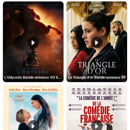
L'Odyssée Bande-annonce VO STFR
Le Triangle d'or Bande-annonce VF