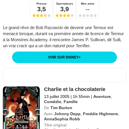
Presse
Spectateurs
Mes amis
3,5
3,9
--
Le grand rêve de Bob Razowski de devenir une Terreur est
menacé lorsque, durant sa première année de licence de Terreur
à la Monstres Academy, il rencontre James P. Sullivan, dit Sulli,
un vrai crack qui a un don naturel pour Terrifier.
VOIR SUR DISNEY
+
Charlie et la chocolaterie
13 juillet 2005
|
1h 55min
|
Aventure
,
Comédie
,
Famille
De
Tim Burton
Avec
Johnny Depp
,
Freddie Highmore
,
AnnaSophia Robb
Titre original