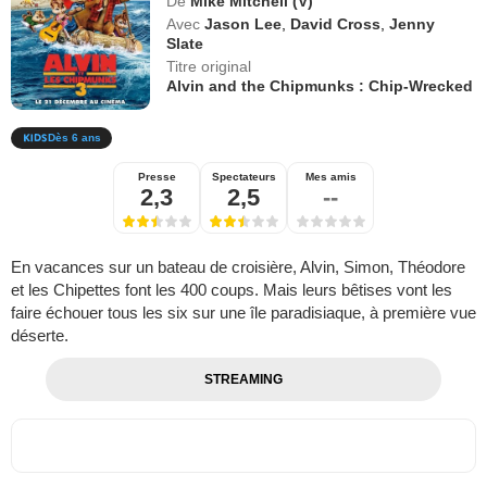
De
Mike Mitchell (V)
Avec
Jason Lee
,
David Cross
,
Jenny
Slate
Titre original
Alvin and the Chipmunks : Chip-Wrecked
Dès 6 ans
Presse
Spectateurs
Mes amis
2,3
2,5
--
En vacances sur un bateau de croisière, Alvin, Simon, Théodore
et les Chipettes font les 400 coups. Mais leurs bêtises vont les
faire échouer tous les six sur une île paradisiaque, à première vue
déserte.
STREAMING