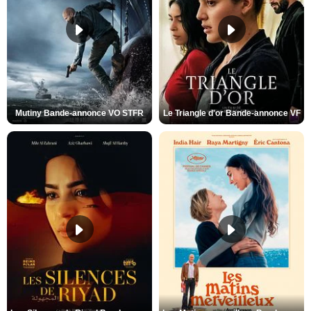
Mutiny Bande-annonce VO STFR
Le Triangle d'or Bande-annonce VF