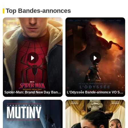
Top Bandes-annonces
Spider-Man: Brand New Day Bande-annonce VO STFR
L'Odyssée Bande-annonce VO STFR