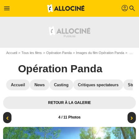
profil
menu
search
Accueil
Tous les films
Opération Panda
Images du film Opération Panda
Photo du film Opération Panda - Photo 4
Opération Panda
Accueil
News
Casting
Critiques spectateurs
Strea
RETOUR À LA GALERIE
4
/ 11 Photos