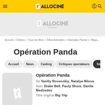
profil
menu
search
Accueil
Cinéma
Tous les films
Films Animation
Opération Panda
Regarder Opération Panda en SVOD
Opération Panda
Accueil
News
Casting
Critiques spectateurs
Strea
Opération Panda
De
Vasiliy Rovenskiy
,
Natalya Nilova
Avec
Drake Bell
,
Pauly Shore
,
Danila
Medvedev
Titre original
Big Trip