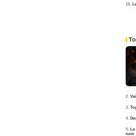
10.
L
To
2.
Va
3.
To
4.
De
5.
La 
nom