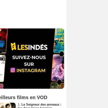
illeurs films en VOD
1.
Le Seigneur des anneaux :