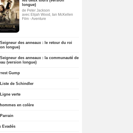
les deux tours (version
longue)
de Peter Jackson
avec Elijah Wood, Ian McKellen
Film - Aventure
Seigneur des anneaux : le retour du roi
ion longue)
 Seigneur des anneaux : la communauté de
eau (version longue)
rrest Gump
Liste de Schindler
Ligne verte
 hommes en colère
 Parrain
s Evadés