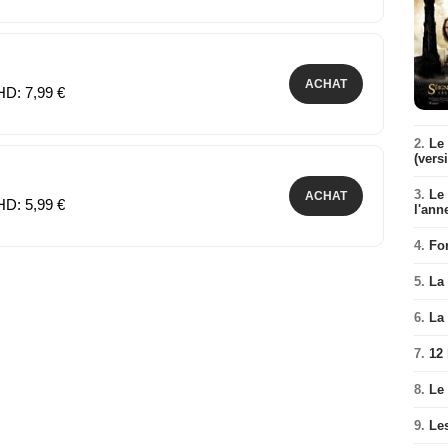
ACHAT
HD: 7,99 €
2.
Le 
(vers
3.
Le
ACHAT
HD: 5,99 €
l'ann
4.
Fo
5.
La 
6.
La 
7.
12
8.
Le
9.
Le