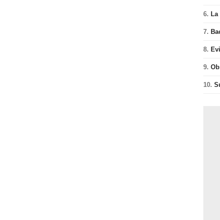
6.
La 
7.
Ba
8.
Ev
9.
Ob
10.
S