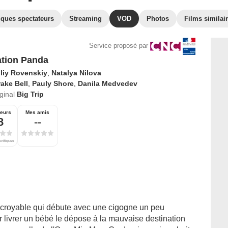
iques spectateurs
Streaming
VOD
Photos
Films similai
Service proposé par
tion Panda
iliy Rovenskiy
,
Natalya Nilova
ake Bell
,
Pauly Shore
,
Danila Medvedev
iginal
Big Trip
teurs
Mes amis
8
--
critiques
incroyable qui débute avec une cigogne un peu
r livrer un bébé le dépose à la mauvaise destination