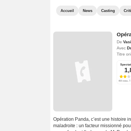
Accueil
News
Casting
Crit
Opéra
De
Vas
Avec
Dr
Titre or
Specta
1,
464 notes, 7 
Opération Panda, c’est une histoire 
maladroite : un facteur missionné pou