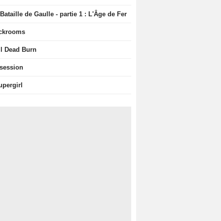
Bataille de Gaulle - partie 1 : L'Âge de Fer
ckrooms
il Dead Burn
session
upergirl