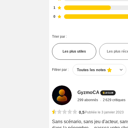
1
0
Trier par :
Les plus utiles
Les plus réc
Filtrer par :
Toutes les notes
GyzmoCA
299 abonnés
2 629 critiques
0,5
Publiée le 3 janvier 2023
Sans scénario, sans jeu d'acteur, sans
dans la pénombre ... passez votre ch