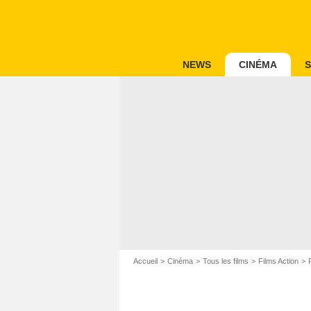
NEWS
CINÉMA
S
Accueil
Cinéma
Tous les films
Films Action