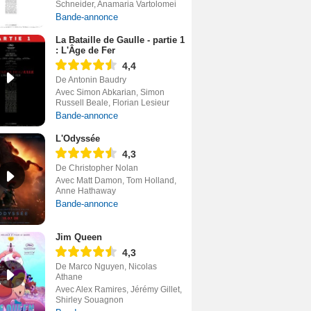
Schneider, Anamaria Vartolomei
Bande-annonce
La Bataille de Gaulle - partie 1
: L'Âge de Fer
4,4
De Antonin Baudry
Avec Simon Abkarian, Simon
Russell Beale, Florian Lesieur
Bande-annonce
L'Odyssée
4,3
De Christopher Nolan
Avec Matt Damon, Tom Holland,
Anne Hathaway
Bande-annonce
Jim Queen
4,3
De Marco Nguyen, Nicolas
Athane
Avec Alex Ramires, Jérémy Gillet,
Shirley Souagnon