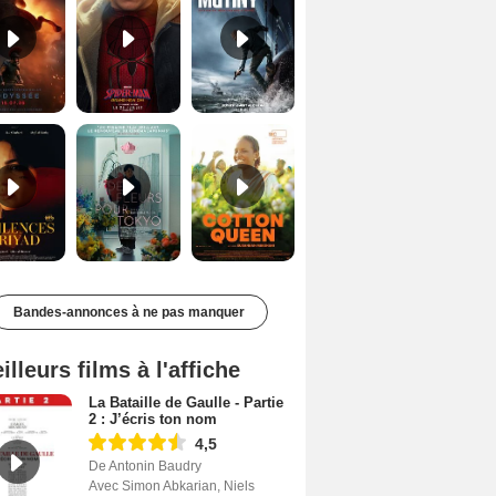
Les Silences de Riyad Bande-annonce VO STFR
Des Fleurs pour Tokyo Bande-annonce VO STFR
Cotton Queen Bande-annonce VO STFR
Bandes-annonces à ne pas manquer
illeurs films à l'affiche
La Bataille de Gaulle - Partie
2 : J’écris ton nom
4,5
De Antonin Baudry
Avec Simon Abkarian, Niels