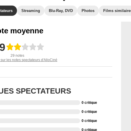
tateurs
Streaming
Blu-Ray, DVD
Photos
Films similaire
te moyenne
,9
29 notes
 sur les notes spectateurs d'AlloCiné
QUES SPECTATEURS
0 critique
0 critique
0 critique
0 critique