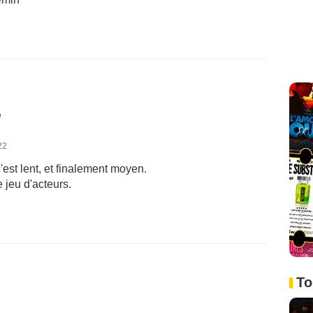
é
22
est lent, et finalement moyen.
jeu d'acteurs.
To