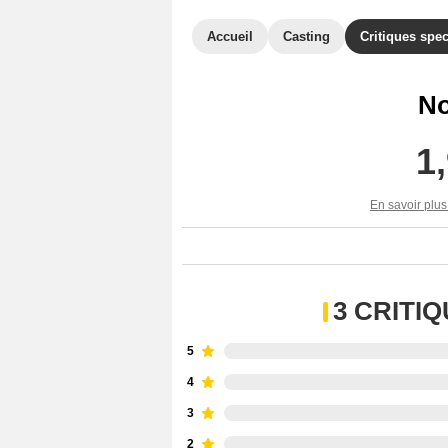
Accueil
Casting
Critiques spec
No
1
En savoir plus
3 CRITI
5
4
3
2