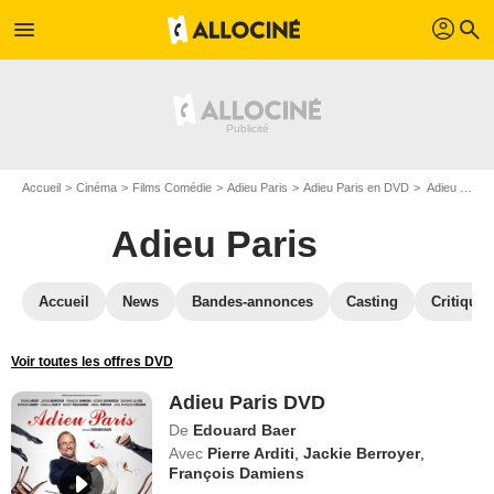
profil
menu
search
Accueil
Cinéma
Films Comédie
Adieu Paris
Adieu Paris en DVD
Adieu Paris DVD
Adieu Paris
Accueil
News
Bandes-annonces
Casting
Critiques
Voir toutes les offres DVD
Adieu Paris DVD
De
Edouard Baer
Avec
Pierre Arditi
,
Jackie Berroyer
,
François Damiens