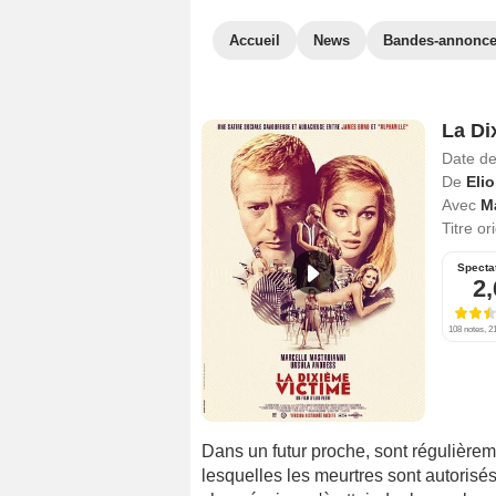
Accueil
News
Bandes-annonc
La Di
Date de
De
Elio
Avec
Ma
Titre or
Specta
2,
108 notes, 21
Dans un futur proche, sont régulièr
lesquelles les meurtres sont autorisés