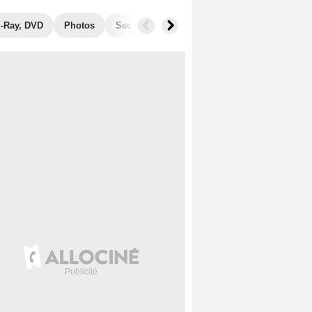
u-Ray, DVD
Photos
Secrets de tournage
Films similaires