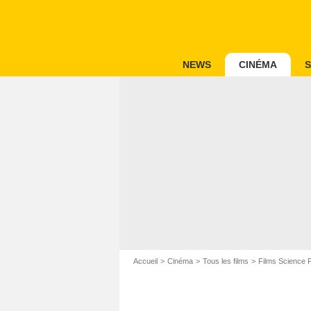
NEWS
CINÉMA
S
Accueil
Cinéma
Tous les films
Films Science F