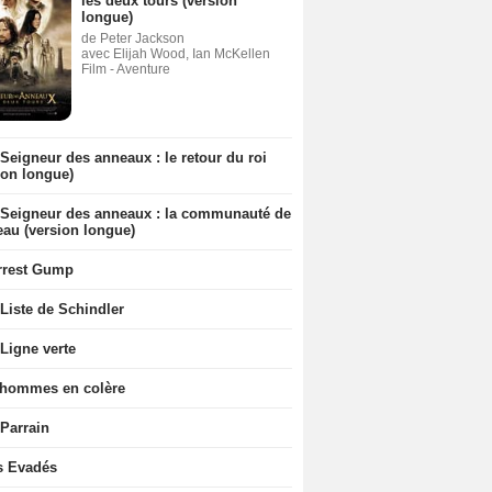
les deux tours (version
longue)
de Peter Jackson
avec Elijah Wood, Ian McKellen
Film - Aventure
Seigneur des anneaux : le retour du roi
ion longue)
 Seigneur des anneaux : la communauté de
eau (version longue)
rrest Gump
Liste de Schindler
Ligne verte
 hommes en colère
 Parrain
s Evadés