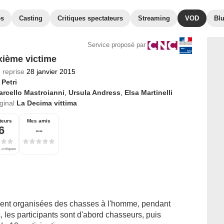
es
Casting
Critiques spectateurs
Streaming
VOD
Bl
Service proposé par
xième victime
 reprise
28 janvier 2015
 Petri
rcello Mastroianni
,
Ursula Andress
,
Elsa Martinelli
iginal
La Decima vittima
teurs
Mes amis
6
--
 critiques
ement organisées des chasses à l'homme, pendant
, les participants sont d'abord chasseurs, puis