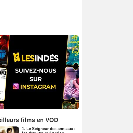
illeurs films en VOD
1.
Le Seigneur des anneaux :