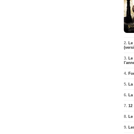
2.
Le 
(vers
3.
Le
l'ann
4.
Fo
5.
La 
6.
La 
7.
12
8.
Le
9.
Le