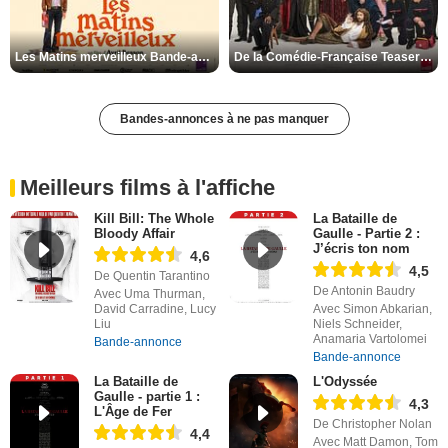
Les Matins merveilleux Bande-annonce VF
De la Comédie-Française Teaser VF
Bandes-annonces à ne pas manquer
Meilleurs films à l'affiche
Kill Bill: The Whole
La Bataille de
Bloody Affair
Gaulle - Partie 2 :
J’écris ton nom
4,6
4,5
De Quentin Tarantino
De Antonin Baudry
Avec Uma Thurman,
David Carradine, Lucy
Avec Simon Abkarian,
Liu
Niels Schneider,
Anamaria Vartolomei
Bande-annonce
Bande-annonce
La Bataille de
L'Odyssée
Gaulle - partie 1 :
4,3
L'Âge de Fer
De Christopher Nolan
4,4
Avec Matt Damon, Tom