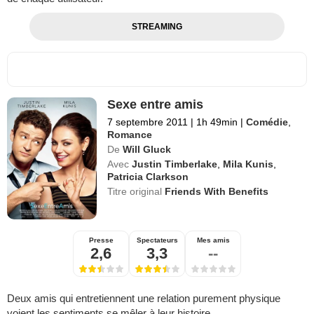
STREAMING
Sexe entre amis
7 septembre 2011
|
1h 49min
|
Comédie
,
Romance
De
Will Gluck
Avec
Justin Timberlake
,
Mila Kunis
,
Patricia Clarkson
Titre original
Friends With Benefits
Presse
Spectateurs
Mes amis
2,6
3,3
--
Deux amis qui entretiennent une relation purement physique
voient les sentiments se mêler à leur histoire.