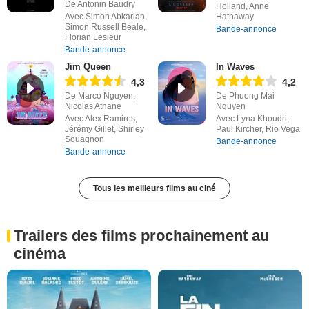
De Antonin Baudry
Holland, Anne
Avec Simon Abkarian,
Hathaway
Simon Russell Beale,
Bande-annonce
Florian Lesieur
Bande-annonce
Jim Queen
In Waves
4,3
4,2
De Marco Nguyen,
De Phuong Mai
Nicolas Athane
Nguyen
Avec Alex Ramires,
Avec Lyna Khoudri,
Jérémy Gillet, Shirley
Paul Kircher, Rio Vega
Souagnon
Bande-annonce
Bande-annonce
Tous les meilleurs films au ciné
Trailers des films prochainement au
cinéma