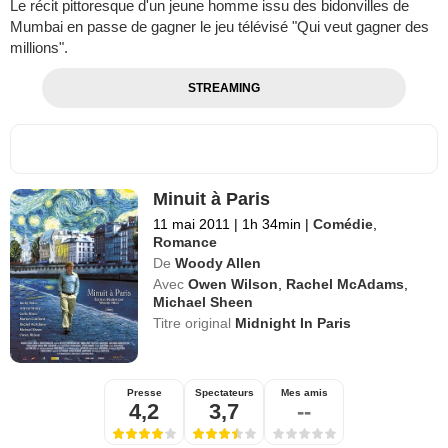
Le récit pittoresque d'un jeune homme issu des bidonvilles de
Mumbai en passe de gagner le jeu télévisé "Qui veut gagner des
millions".
STREAMING
Minuit à Paris
11 mai 2011
|
1h 34min
|
Comédie
,
Romance
De
Woody Allen
Avec
Owen Wilson
,
Rachel McAdams
,
Michael Sheen
Titre original
Midnight In Paris
Presse
Spectateurs
Mes amis
4,2
3,7
--