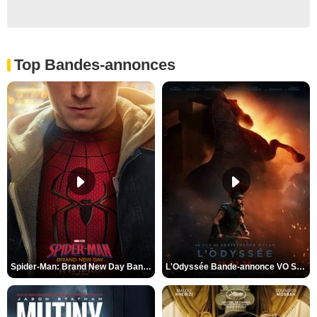
Top Bandes-annonces
Spider-Man: Brand New Day Bande-annonce VO STFR
L'Odyssée Bande-annonce VO STFR