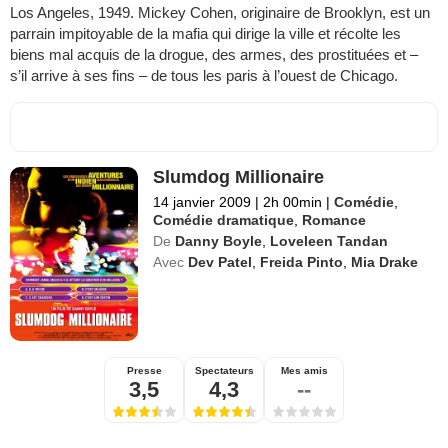
Los Angeles, 1949. Mickey Cohen, originaire de Brooklyn, est un
parrain impitoyable de la mafia qui dirige la ville et récolte les
biens mal acquis de la drogue, des armes, des prostituées et –
s’il arrive à ses fins – de tous les paris à l’ouest de Chicago.
Slumdog Millionaire
14 janvier 2009
|
2h 00min
|
Comédie
,
Comédie dramatique
,
Romance
De
Danny Boyle
,
Loveleen Tandan
Avec
Dev Patel
,
Freida Pinto
,
Mia Drake
Presse
Spectateurs
Mes amis
3,5
4,3
--