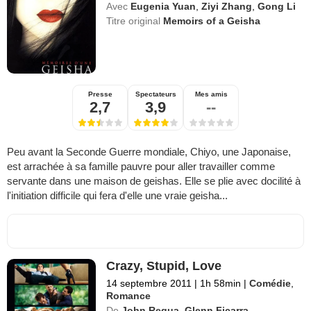
Avec
Eugenia Yuan
,
Ziyi Zhang
,
Gong Li
Titre original
Memoirs of a Geisha
Presse
Spectateurs
Mes amis
2,7
3,9
--
Peu avant la Seconde Guerre mondiale, Chiyo, une Japonaise,
est arrachée à sa famille pauvre pour aller travailler comme
servante dans une maison de geishas. Elle se plie avec docilité à
l'initiation difficile qui fera d'elle une vraie geisha...
Crazy, Stupid, Love
14 septembre 2011
|
1h 58min
|
Comédie
,
Romance
De
John Requa
,
Glenn Ficarra