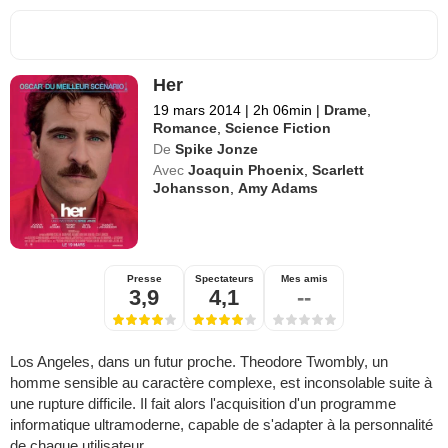
Her
19 mars 2014
|
2h 06min
|
Drame
,
Romance
,
Science Fiction
De
Spike Jonze
Avec
Joaquin Phoenix
,
Scarlett
Johansson
,
Amy Adams
Presse
Spectateurs
Mes amis
3,9
4,1
--
Los Angeles, dans un futur proche. Theodore Twombly, un
homme sensible au caractère complexe, est inconsolable suite à
une rupture difficile. Il fait alors l'acquisition d'un programme
informatique ultramoderne, capable de s'adapter à la personnalité
de chaque utilisateur.