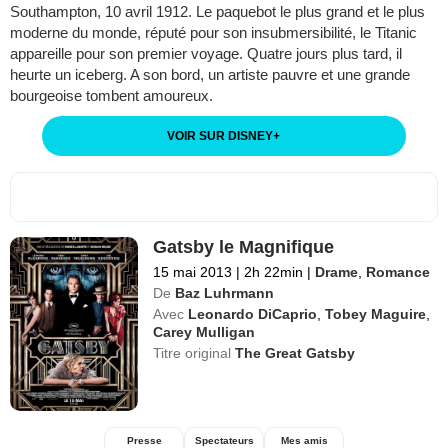
Southampton, 10 avril 1912. Le paquebot le plus grand et le plus
moderne du monde, réputé pour son insubmersibilité, le Titanic
appareille pour son premier voyage. Quatre jours plus tard, il
heurte un iceberg. A son bord, un artiste pauvre et une grande
bourgeoise tombent amoureux.
VOIR SUR DISNEY
+
Gatsby le Magnifique
15 mai 2013
|
2h 22min
|
Drame
,
Romance
De
Baz Luhrmann
Avec
Leonardo DiCaprio
,
Tobey Maguire
,
Carey Mulligan
Titre original
The Great Gatsby
Presse
Spectateurs
Mes amis