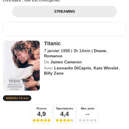
STREAMING
Titanic
7 janvier 1998
|
3h 14min
|
Drame
,
Romance
De
James Cameron
Avec
Leonardo DiCaprio
,
Kate Winslet
,
Billy Zane
Dès 10 ans
Presse
Spectateurs
Mes amis
4,9
4,4
--