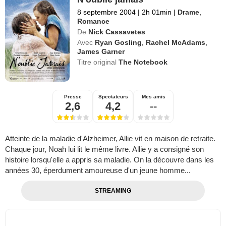
8 septembre 2004
|
2h 01min
|
Drame
,
Romance
De
Nick Cassavetes
Avec
Ryan Gosling
,
Rachel McAdams
,
James Garner
Titre original
The Notebook
Presse
Spectateurs
Mes amis
2,6
4,2
--
Atteinte de la maladie d'Alzheimer, Allie vit en maison de retraite.
Chaque jour, Noah lui lit le même livre. Allie y a consigné son
histoire lorsqu'elle a appris sa maladie. On la découvre dans les
années 30, éperdument amoureuse d'un jeune homme...
STREAMING