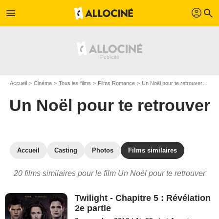
profil
menu
search
Accueil
Cinéma
Tous les films
Films Romance
Un Noël pour te retrouver
Les 
Un Noël pour te retrouver
Accueil
Casting
Photos
Films similaires
20 films similaires pour le film Un Noël pour te retrouver
Twilight - Chapitre 5 : Révélation
2e partie