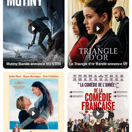
Mutiny Bande-annonce VO STFR
Le Triangle d'or Bande-annonce VF