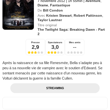
7 novembre 2012
|
1h 55min
|
Aventure
,
Drame
,
Fantastique
De
Bill Condon
Avec
Kristen Stewart
,
Robert Pattinson
,
Taylor Lautner
Titre original
The Twilight Saga: Breaking Dawn - Part
2
Presse
Spectateurs
Mes amis
2,9
3,0
--
Après la naissance de sa fille Renesmée, Bella s’adapte peu à
peu à sa nouvelle vie de vampire avec le soutien d’Edward. Se
sentant menacés par cette naissance d’un nouveau genre, les
Volturi déclarent la guerre à la famille Cullen.
STREAMING