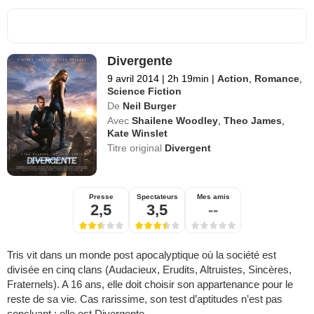
Divergente
9 avril 2014
|
2h 19min
|
Action
,
Romance
,
Science Fiction
De
Neil Burger
Avec
Shailene Woodley
,
Theo James
,
Kate Winslet
Titre original
Divergent
Presse
Spectateurs
Mes amis
2,5
3,5
--
Tris vit dans un monde post apocalyptique où la société est
divisée en cinq clans (Audacieux, Erudits, Altruistes, Sincères,
Fraternels). A 16 ans, elle doit choisir son appartenance pour le
reste de sa vie. Cas rarissime, son test d’aptitudes n’est pas
concluant ; elle est Divergente.