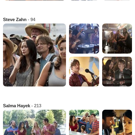
Steve Zahn
- 94
Salma Hayek
- 213