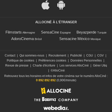
ALLOCINÉ À L'ÉTRANGER
Filmstarts
SensaCine
Beyazperde
Allemagne
Espagne
Turquie
AdoroCinema
Sensacine México
Brésil
Mexique
Contact
|
Qui sommes-nous
|
Recrutement
|
Publicité
|
CGU
|
CGV
|
Politique de cookies
|
Préférences cookies
|
Données Personnelles
|
Revue de presse
|
Charte d'écriture
|
Les services AlloCiné
|
Gérer Utiq
|
©AlloCiné
Retrouvez tous les horaires et infos de votre cinéma sur le numéro AlloCiné :
0 892 892 892
(0,90€/minute)