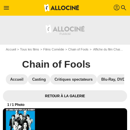
profil
menu
search
Accueil
Tous les films
Films Comédie
Chain of Fools
Affiche du film Chain of Fools - Photo 1
Chain of Fools
Accueil
Casting
Critiques spectateurs
Blu-Ray, DVD
RETOUR À LA GALERIE
1
/ 1 Photo