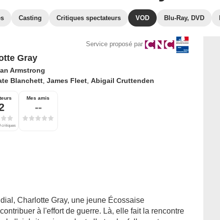
es
Casting
Critiques spectateurs
VOD
Blu-Ray, DVD
Service proposé par
otte Gray
lian Armstrong
te Blanchett
,
James Fleet
,
Abigail Cruttenden
teurs
Mes amis
2
--
 critiques
dial, Charlotte Gray, une jeune Écossaise
tribuer à l'effort de guerre. Là, elle fait la rencontre