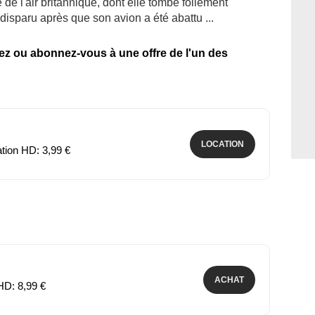
 de l'air britannique, dont elle tombe follement
disparu après que son avion a été abattu ...
tez ou abonnez-vous à une offre de l'un des
LOCATION
ation HD: 3,99 €
ACHAT
HD: 8,99 €