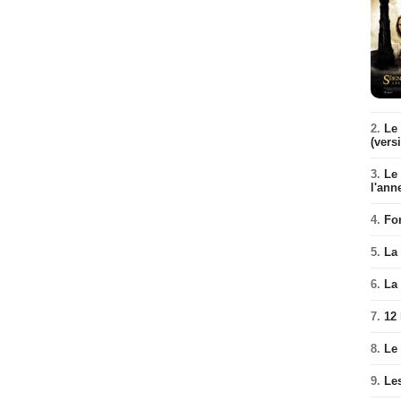
2.
Le 
(vers
3.
Le
l'ann
4.
Fo
5.
La 
6.
La 
7.
12
8.
Le
9.
Le