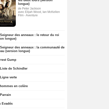
les deux tours (version
longue)
de Peter Jackson
avec Elijah Wood, Ian McKellen
Film - Aventure
Seigneur des anneaux : le retour du roi
ion longue)
 Seigneur des anneaux : la communauté de
eau (version longue)
rrest Gump
Liste de Schindler
Ligne verte
 hommes en colère
 Parrain
s Evadés