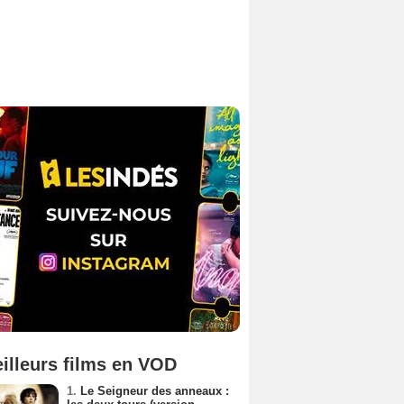
illeurs films en VOD
1.
Le Seigneur des anneaux :