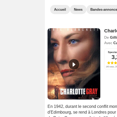
Accueil
News
Bandes-annonc
Charl
De
Gil
Avec
Ca
Specta
3,
140 notes, 29
En 1942, durant le second conflit mon
d'Edimbourg, se rend à Londres pour con