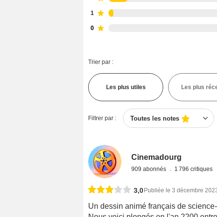
1
0
Trier par :
Les plus utiles
Les plus réc
Filtrer par :
Toutes les notes
Cinemadourg
909 abonnés
1 796 critiques
3,0
Publiée le 3 décembre 202
Un dessin animé français de science-fi
Nous voici plongés en l'an 2200 entre 