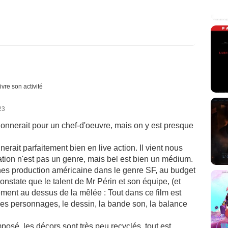
ivre son activité
23
 donnerait pour un chef-d'oeuvre, mais on y est presque
erait parfaitement bien en live action. Il vient nous
ation n'est pas un genre, mais bel est bien un médium.
ines production américaine dans le genre SF, au budget
nstate que le talent de Mr Périn et son équipe, (et
ement au dessus de la mêlée : Tout dans ce film est
s des personnages, le dessin, la bande son, la balance
sé, les décors sont très peu recyclés, tout est