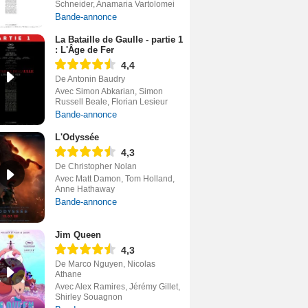
Schneider, Anamaria Vartolomei
Bande-annonce
La Bataille de Gaulle - partie 1
: L'Âge de Fer
4,4
De Antonin Baudry
Avec Simon Abkarian, Simon
Russell Beale, Florian Lesieur
Bande-annonce
L'Odyssée
4,3
De Christopher Nolan
Avec Matt Damon, Tom Holland,
Anne Hathaway
Bande-annonce
Jim Queen
4,3
De Marco Nguyen, Nicolas
Athane
Avec Alex Ramires, Jérémy Gillet,
Shirley Souagnon