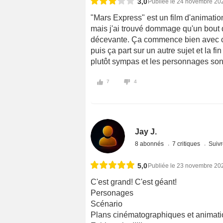
3,0
Publiée le 24 novembre 20
"Mars Express" est un film d'animation
mais j'ai trouvé dommage qu'un bout 
décevante. Ça commence bien avec cet
puis ça part sur un autre sujet et la fi
plutôt sympas et les personnages son
7
4
Jay J.
8 abonnés
7 critiques
Suivr
5,0
Publiée le 23 novembre 20
C'est grand! C'est géant!
Personages
Scénario
Plans cinématographiques et animati