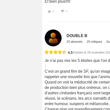
Et bien plus!!!!!
5
2
DOUBLE B
25 abonnés
25 critiques
Su
4,5
Publiée le 28 novembre 20
Je n'ai pas mis les 5 étoiles que l'on
:
C'est un grand film de SF, qu'on imagin
rappeler une nouvelle fois que l'anim
Quand on voit la médiocrité de certa
de production bien plus onéreux, on co
d'autres cinéastes français) sont larg
réussi, le scénario, les arcs narratif
entre humour, suspens et mélancolie.
Chaque plan est magnifiquement compo