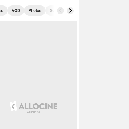
se
VOD
Photos
Secrets de tournage
Récompenses