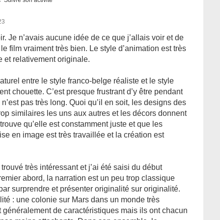
Suivre son activité
23
oir. Je n’avais aucune idée de ce que j’allais voir et de
é le film vraiment très bien. Le style d’animation est très
le et relativement originale.
turel entre le style franco-belge réaliste et le style
ent chouette. C’est presque frustrant d’y être pendant
 n’est pas très long. Quoi qu’il en soit, les designs des
rop similaires les uns aux autres et les décors donnent
 trouve qu’elle est constamment juste et que les
se en image est très travaillée et la création est
trouvé très intéressant et j’ai été saisi du début
 premier abord, la narration est un peu trop classique
 par surprendre et présenter originalité sur originalité.
alité : une colonie sur Mars dans un monde très
généralement de caractéristiques mais ils ont chacun