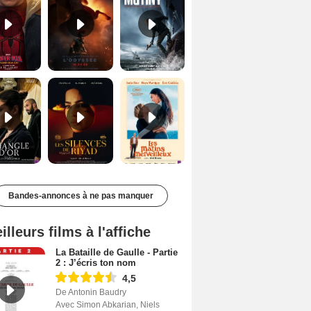
Le Triangle d'or Bande-annonce VF
Les Silences de Riyad Bande-annonce VO STFR
Les Matins merveilleux Bande-annonce VF
Bandes-annonces à ne pas manquer
illeurs films à l'affiche
La Bataille de Gaulle - Partie
2 : J’écris ton nom
4,5
De Antonin Baudry
Avec Simon Abkarian, Niels