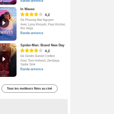
Bande-annonce
In Waves
4,2
De Phuong Mai Nguyen
Avec Lyna Khoudri, Paul Kircher,
Rio Vega
Bande-annonce
Spider-Man: Brand New Day
4,2
De Destin Daniel Cretton
Avec Tom Holland, Zendaya,
Sadie Sink
Bande-annonce
Tous les meilleurs films au ciné