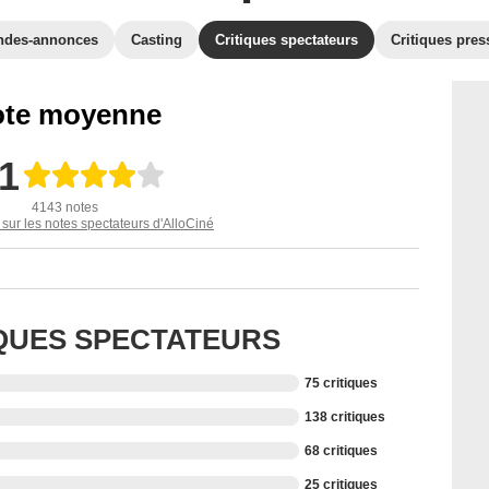
ndes-annonces
Casting
Critiques spectateurs
Critiques pres
te moyenne
,1
4143 notes
 sur les notes spectateurs d'AlloCiné
IQUES SPECTATEURS
75 critiques
138 critiques
68 critiques
25 critiques