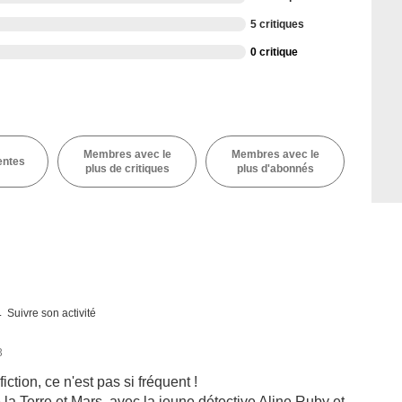
5 critiques
0 critique
Membres avec le
Membres avec le
entes
plus de critiques
plus d'abonnés
Suivre son activité
3
ction, ce n'est pas si fréquent !
la Terre et Mars, avec la jeune détective Aline Ruby et