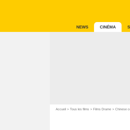
NEWS
CINÉMA
S
Accueil
Tous les films
Films Drame
Chinese c