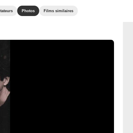
tateurs
Photos
Films similaires