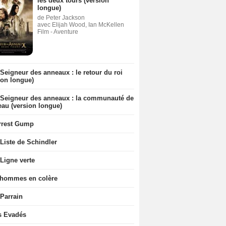
les deux tours (version
longue)
de Peter Jackson
avec Elijah Wood, Ian McKellen
Film - Aventure
Seigneur des anneaux : le retour du roi
ion longue)
 Seigneur des anneaux : la communauté de
eau (version longue)
rrest Gump
Liste de Schindler
Ligne verte
 hommes en colère
 Parrain
s Evadés