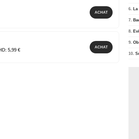
6.
La 
ACHAT
7.
Ba
8.
Ev
9.
Ob
ACHAT
HD: 5,99 €
10.
S