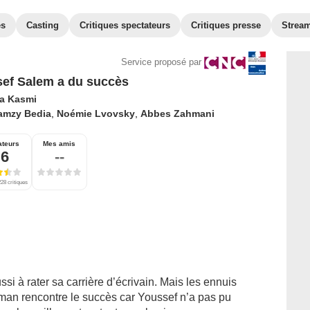
es
Casting
Critiques spectateurs
Critiques presse
Strea
Service proposé par
ef Salem a du succès
a Kasmi
amzy Bedia
,
Noémie Lvovsky
,
Abbes Zahmani
ateurs
Mes amis
,6
--
28 critiques
si à rater sa carrière d’écrivain. Mais les ennuis
n rencontre le succès car Youssef n’a pas pu