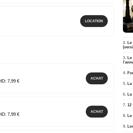
LOCATION
2.
Le 
(vers
3.
Le
l'ann
4.
Fo
ACHAT
HD: 7,99 €
5.
La 
6.
La 
7.
12
ACHAT
HD: 7,99 €
8.
Le
9.
Le