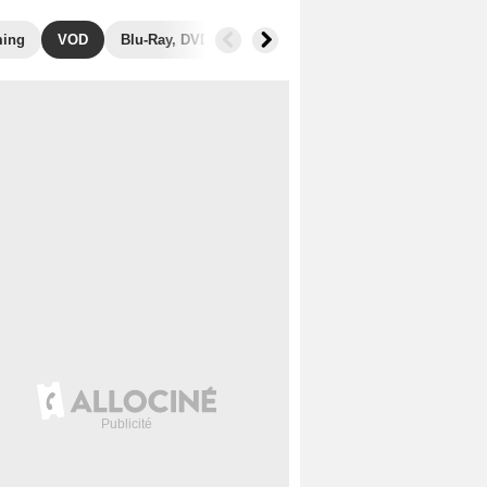
ming
VOD
Blu-Ray, DVD
Photos
Secrets de tournage