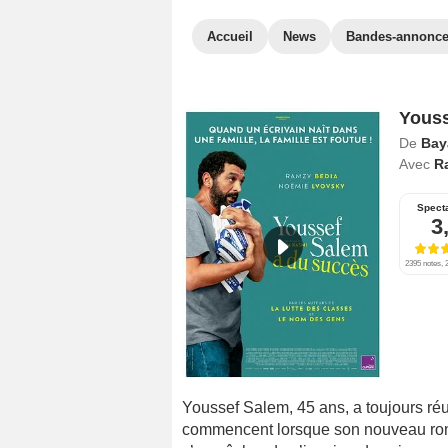
Accueil
News
Bandes-annonc
Youss
De
Bay
Avec
R
Spect
3
2395 notes, 2
Youssef Salem, 45 ans, a toujours réus
commencent lorsque son nouveau roma