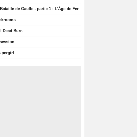
Bataille de Gaulle - partie 1 : L'Âge de Fer
ckrooms
il Dead Burn
session
upergirl