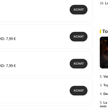
10.
L
ACHAT
To
ACHAT
HD: 7,99 €
ACHAT
HD: 7,99 €
2.
Va
3.
To
ACHAT
4.
De
5.
La 
nom