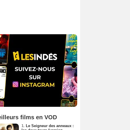
illeurs films en VOD
1.
Le Seigneur des anneaux :