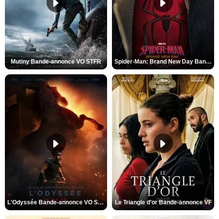
Mutiny Bande-annonce VO STFR
Spider-Man: Brand New Day Bande-annonce VO STFR
L'Odyssée Bande-annonce VO STFR
Le Triangle d'or Bande-annonce VF