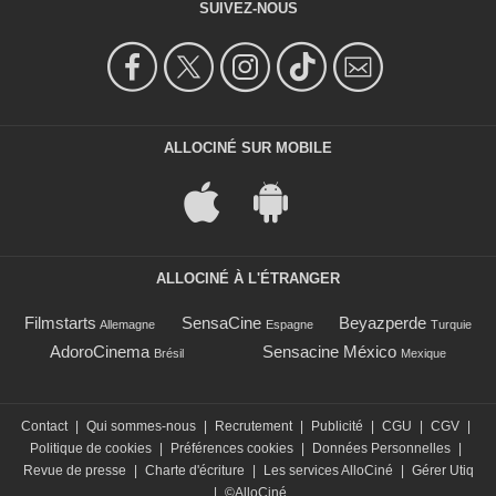
SUIVEZ-NOUS
ALLOCINÉ SUR MOBILE
ALLOCINÉ À L'ÉTRANGER
Filmstarts
SensaCine
Beyazperde
Allemagne
Espagne
Turquie
AdoroCinema
Sensacine México
Brésil
Mexique
Contact
|
Qui sommes-nous
|
Recrutement
|
Publicité
|
CGU
|
CGV
|
Politique de cookies
|
Préférences cookies
|
Données Personnelles
|
Revue de presse
|
Charte d'écriture
|
Les services AlloCiné
|
Gérer Utiq
|
©AlloCiné