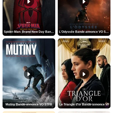
Spider-Man: Brand New Day Bande-annonce VO STFR
L'Odyssée Bande-annonce VO STFR
Mutiny Bande-annonce VO STFR
Le Triangle d'or Bande-annonce VF