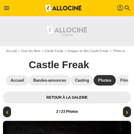
profil
menu
search
Accueil
Tous les films
Castle Freak
Images du film Castle Freak
Photo du film Castle Freak - Photo 2
Castle Freak
Accueil
Bandes-annonces
Casting
Photos
Films s
RETOUR À LA GALERIE
2
/ 23 Photos