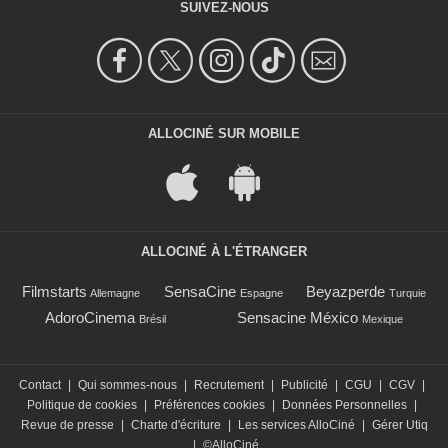
SUIVEZ-NOUS
ALLOCINÉ SUR MOBILE
ALLOCINÉ À L'ÉTRANGER
Filmstarts
SensaCine
Beyazperde
Allemagne
Espagne
Turquie
AdoroCinema
Sensacine México
Brésil
Mexique
Contact
|
Qui sommes-nous
|
Recrutement
|
Publicité
|
CGU
|
CGV
|
Politique de cookies
|
Préférences cookies
|
Données Personnelles
|
Revue de presse
|
Charte d'écriture
|
Les services AlloCiné
|
Gérer Utiq
|
©AlloCiné