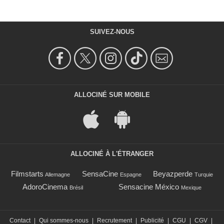
SUIVEZ-NOUS
ALLOCINÉ SUR MOBILE
ALLOCINÉ À L'ÉTRANGER
Filmstarts
SensaCine
Beyazperde
Allemagne
Espagne
Turquie
AdoroCinema
Sensacine México
Brésil
Mexique
Contact
|
Qui sommes-nous
|
Recrutement
|
Publicité
|
CGU
|
CGV
|