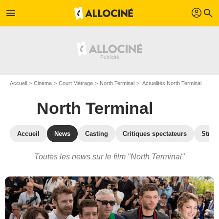
profil
menu
search
Accueil
Cinéma
Court Métrage
North Terminal
Actualités North Terminal
North Terminal
Accueil
News
Casting
Critiques spectateurs
Strea
Toutes les news sur le film "North Terminal"