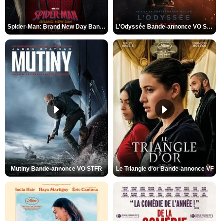
Spider-Man: Brand New Day Bande-annonce VO STFR
L'Odyssée Bande-annonce VO STFR
Mutiny Bande-annonce VO STFR
Le Triangle d'or Bande-annonce VF