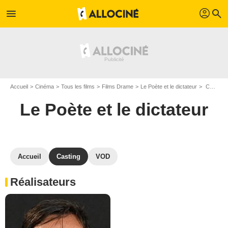
profil
menu
search
Accueil
Cinéma
Tous les films
Films Drame
Le Poète et le dictateur
Casting Le Poète et le dictateur
Le Poète et le dictateur
Accueil
Casting
VOD
Réalisateurs