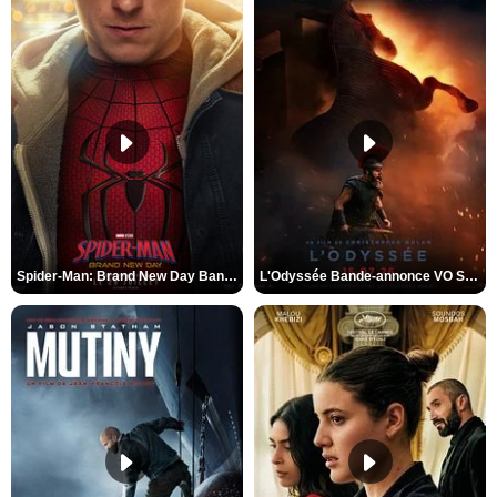
Spider-Man: Brand New Day Bande-annonce VO STFR
L'Odyssée Bande-annonce VO STFR