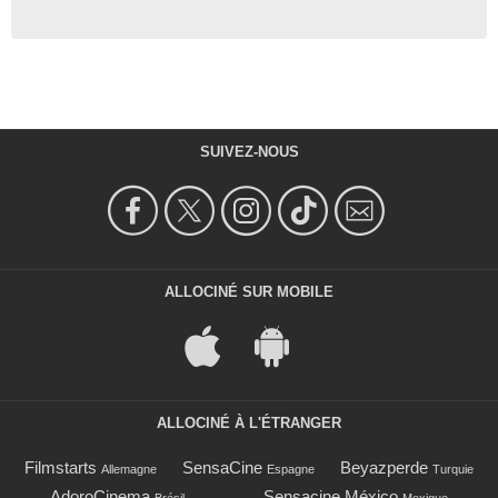
SUIVEZ-NOUS
ALLOCINÉ SUR MOBILE
ALLOCINÉ À L'ÉTRANGER
Filmstarts
SensaCine
Beyazperde
Allemagne
Espagne
Turquie
AdoroCinema
Sensacine México
Brésil
Mexique